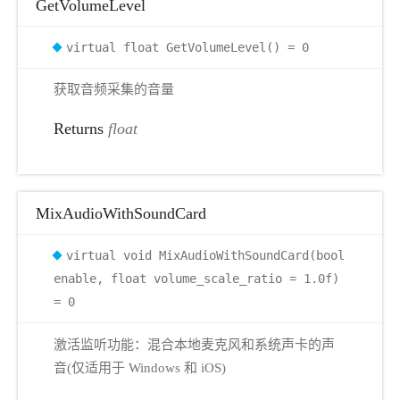
GetVolumeLevel
virtual float GetVolumeLevel() = 0
获取音频采集的音量
Returns
float
MixAudioWithSoundCard
virtual void MixAudioWithSoundCard(bool
enable, float volume_scale_ratio = 1.0f)
= 0
激活监听功能：混合本地麦克风和系统声卡的声
音(仅适用于 Windows 和 iOS)