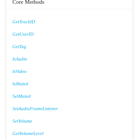
Core Methods
GetTrackID
GetUserID
GetTag
IsAudio
IsVideo
IsMuted
SetMuted
SetAudioFrameListener
SetVolume
GetVolumeLevel