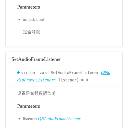
Parameters
muted: bool
是否静默
SetAudioFrameListener
virtual void SetAudioFrameListener(
QNAu
dioFrameListener
* listener) = 0
设置是音频数据监听
Parameters
listener:
QNAudioFrameListener