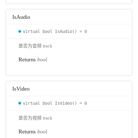
IsAudio
virtual bool IsAudio() = 0
是否为音频 track
Returns
bool
IsVideo
virtual bool IsVideo() = 0
是否为视频 track
Returns
bool