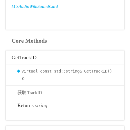
MixAudioWithSoundCard
Core Methods
GetTrackID
virtual const std::string& GetTrackID()
= 0
获取 TrackID
Returns
string
r