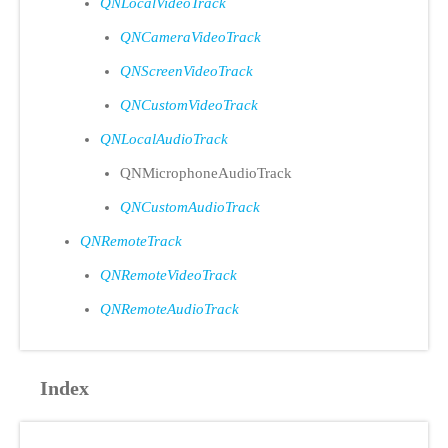
QNLocalVideoTrack
QNCameraVideoTrack
QNScreenVideoTrack
QNCustomVideoTrack
QNLocalAudioTrack
QNMicrophoneAudioTrack
QNCustomAudioTrack
QNRemoteTrack
QNRemoteVideoTrack
QNRemoteAudioTrack
Index