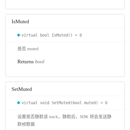
IsMuted
virtual bool IsMuted() = 0
是否 muted
Returns
bool
SetMuted
virtual void SetMuted(bool muted) = 0
设置是否静默该 track，静默后，SDK 将会发送静
默帧数据