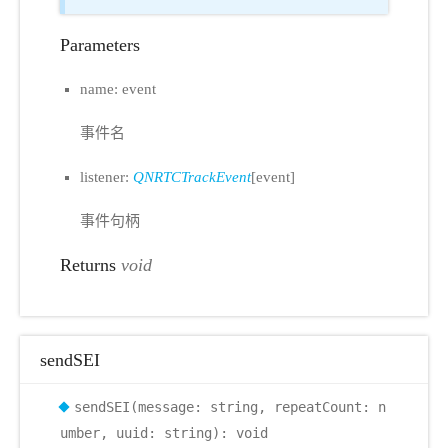
Parameters
name: event
事件名
listener:
QNRTCTrackEvent
[event]
事件句柄
Returns
void
sendSEI
sendSEI(message: string, repeatCount: n
umber, uuid: string): void