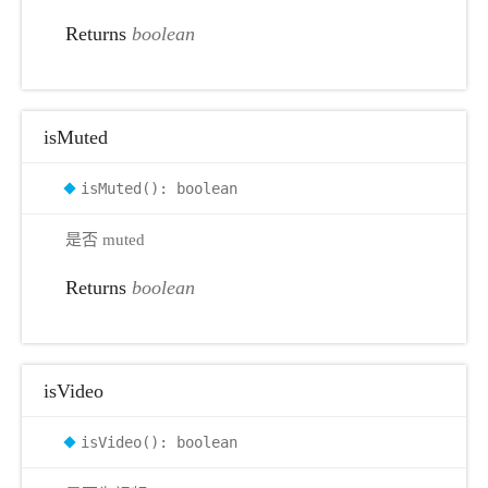
Returns
boolean
isMuted
isMuted(): boolean
是否 muted
Returns
boolean
isVideo
isVideo(): boolean