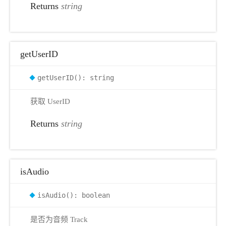
Returns
string
getUserID
getUserID(): string
获取 UserID
Returns
string
isAudio
isAudio(): boolean
是否为音频 Track