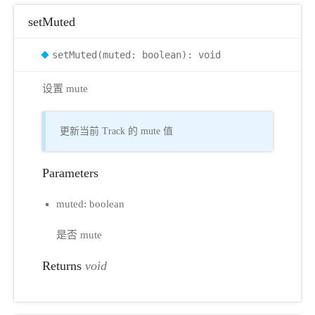
setMuted
setMuted(muted: boolean): void
设置 mute
更新当前 Track 的 mute 值
Parameters
muted: boolean
是否 mute
Returns
void