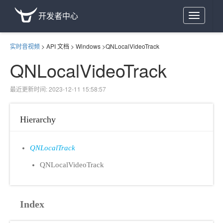
开发者中心
Toggle
navigation
实时音视频
>
API 文档
>
Windows
>
QNLocalVideoTrack
QNLocalVideoTrack
最近更新时间: 2023-12-11 15:58:57
Hierarchy
QNLocalTrack
QNLocalVideoTrack
Index