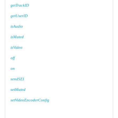
getTrackID
getUserID
isAudio
isMuted
isVideo
off
on
sendSEI
setMuted
setVideoEncoderConfig