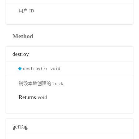
用户 ID
Method
destroy
destroy(): void
销毁本地创建的 Track
Returns
void
getTag