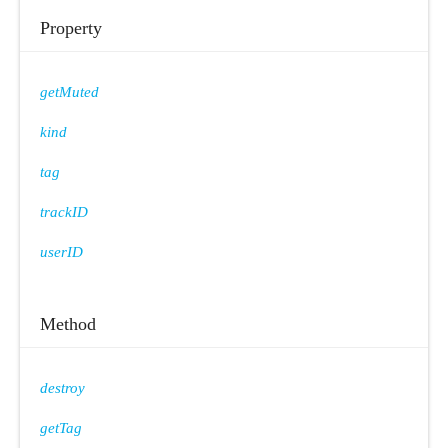
Property
getMuted
kind
tag
trackID
userID
Method
destroy
getTag