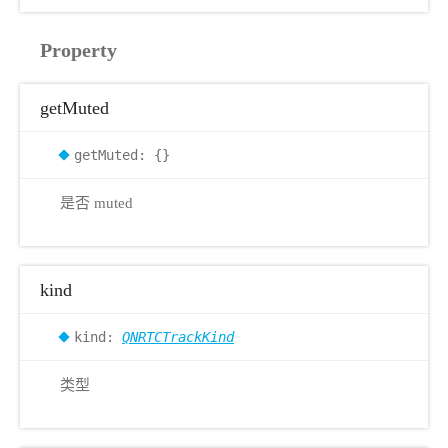
Property
getMuted
getMuted: {}
是否 muted
kind
kind:
QNRTCTrackKind
类型
r