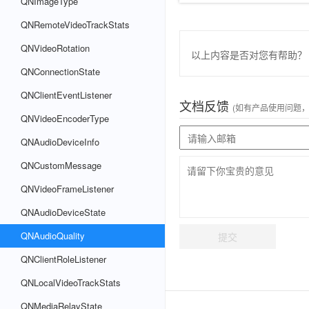
QNImageType
QNRemoteVideoTrackStats
QNVideoRotation
以上内容是否对您有帮助？
QNConnectionState
QNClientEventListener
文档反馈
(如有产品使用问题
QNVideoEncoderType
QNAudioDeviceInfo
QNCustomMessage
QNVideoFrameListener
QNAudioDeviceState
QNAudioQuality
提交
QNClientRoleListener
QNLocalVideoTrackStats
QNMediaRelayState