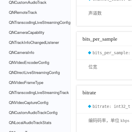
QNCustomAudioTrack
QNRemoteTrack
声道数
QNTranscodingLiveStreamingConfig
QNCameraCapability
bits_per_sample
QNTrackInfoChangedListener
QNCameraInfo
bits_per_sample:
QNVideoEncoderConfig
位宽
QNDirectLiveStreamingConfig
QNVideoFrameType
QNTranscodingLiveStreamingTrack
bitrate
QNVideoCaptureConfig
bitrate: int32_t
QNCustomAudioTrackConfig
编码码率，单位 kbps
QNLocalAudioTrackStats