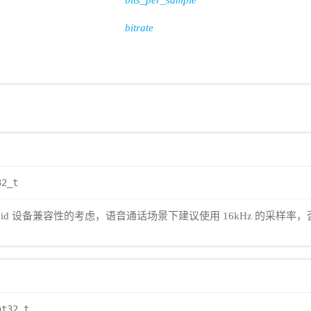
bits_per_sample
bitrate
32_t
roid 设备兼容性的考虑，语音通话场景下建议使用 16kHz 的采
nt32_t