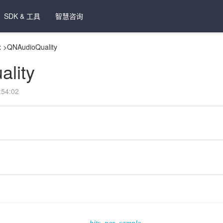
SDK & 工具
智慧咨询
x
>
QNAudioQuality
lity
54:02