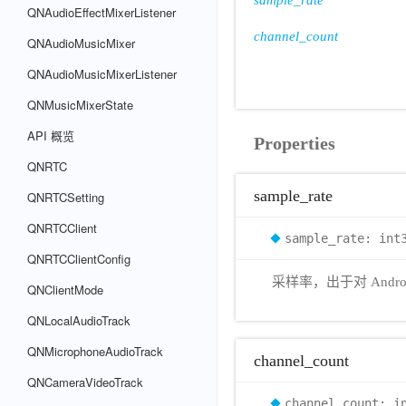
sample_rate
QNAudioEffectMixerListener
channel_count
QNAudioMusicMixer
QNAudioMusicMixerListener
QNMusicMixerState
API 概览
Properties
QNRTC
sample_rate
QNRTCSetting
QNRTCClient
sample_rate: int
QNRTCClientConfig
采样率，出于对 And
QNClientMode
QNLocalAudioTrack
QNMicrophoneAudioTrack
channel_count
QNCameraVideoTrack
channel_count: i