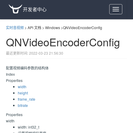
开发者中心
Toggle
navigation
实时音视频
>
API 文档
>
Windows
>
QNVideoEncoderConfig
QNVideoEncoderConfig
最近更新时间: 2022-03-23 21:56:30
配置视频编码参数的结构体
Index
Properties
width
height
frame_rate
bitrate
Properties
width
width: int32_t