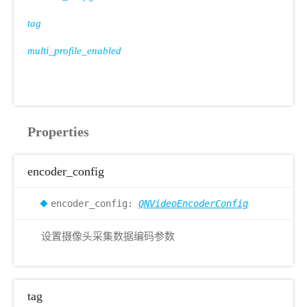
tag
multi_profile_enabled
Properties
encoder_config
encoder_config:
QNVideoEncoderConfig
设置摄像头采集数据编码参数
tag