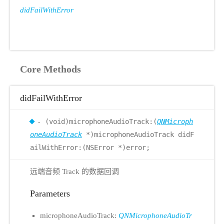
didFailWithError
Core Methods
didFailWithError
- (void)microphoneAudioTrack:(
QNMicroph
oneAudioTrack
*)microphoneAudioTrack didF
ailWithError:(NSError *)error;
远端音频 Track 的数据回调
Parameters
microphoneAudioTrack:
QNMicrophoneAudioTr