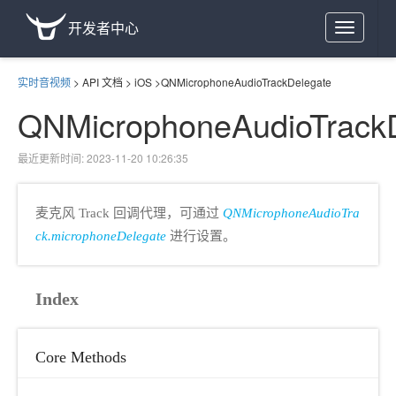
开发者中心
Toggle
navigation
实时音视频
>
API 文档
>
iOS
>
QNMicrophoneAudioTrackDelegate
QNMicrophoneAudioTrack
最近更新时间: 2023-11-20 10:26:35
麦克风 Track 回调代理，可通过
QNMicrophoneAudioTra
ck.microphoneDelegate
进行设置。
Index
Core Methods