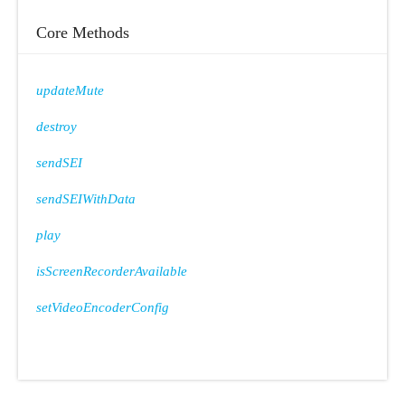
Core Methods
updateMute
destroy
sendSEI
sendSEIWithData
play
isScreenRecorderAvailable
setVideoEncoderConfig