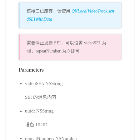
该接口已废弃，请使用
QNLocalVideoTrack.sen
dSEIWithData
需要停止发送 SEI，可以设置 videoSEI 为
nil，repeatNumber 为 0 即可
Parameters
videoSEI: NSString
SEI 的消息内容
uuid: NSString
设备 UUID
repeatNumber: NSNumber