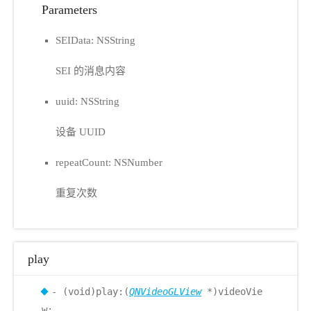
Parameters
SEIData: NSString
SEI 的消息内容
uuid: NSString
设备 UUID
repeatCount: NSNumber
重复次数
play
- (void)play:(
QNVideoGLView
*)videoVie
w;