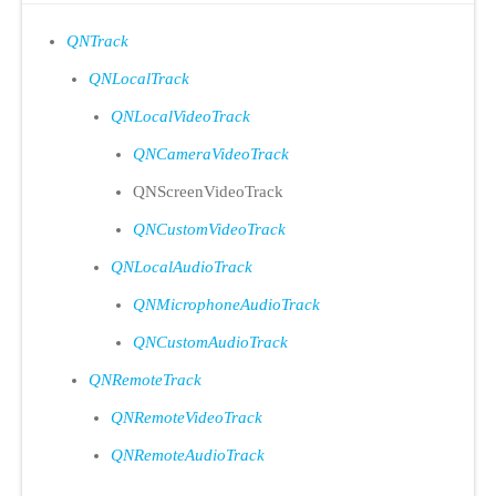
QNTrack
QNLocalTrack
QNLocalVideoTrack
QNCameraVideoTrack
QNScreenVideoTrack
QNCustomVideoTrack
QNLocalAudioTrack
QNMicrophoneAudioTrack
QNCustomAudioTrack
QNRemoteTrack
QNRemoteVideoTrack
QNRemoteAudioTrack