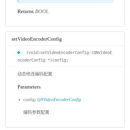
Returns
BOOL
setVideoEncoderConfig
- (void)setVideoEncoderConfig:(QNVideoE
ncoderConfig *)config;
动态修改编码配置
Parameters
config:
QNVideoEncoderConfig
编码参数配置