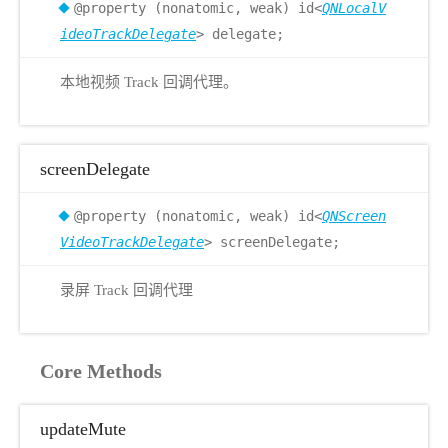
@property (nonatomic, weak) id<
QNLocalV
ideoTrackDelegate
> delegate;
本地视频 Track 回调代理。
screenDelegate
@property (nonatomic, weak) id<
QNScreen
VideoTrackDelegate
> screenDelegate;
录屏 Track 回调代理
Core Methods
updateMute