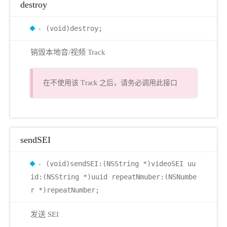
destroy
- (void)destroy;
销毁本地音/视频 Track
在不使用该 Track 之后，请务必调用此接口
sendSEI
- (void)sendSEI:(NSString *)videoSEI uu
id:(NSString *)uuid repeatNmuber:(NSNumbe
r *)repeatNumber;
发送 SEI