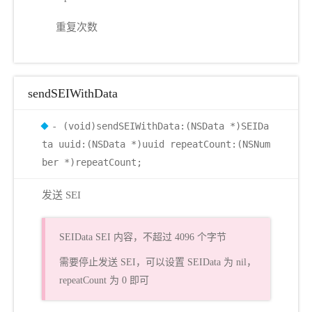
重复次数
sendSEIWithData
- (void)sendSEIWithData:(NSData *)SEIDa
ta uuid:(NSData *)uuid repeatCount:(NSNum
ber *)repeatCount;
发送 SEI
SEIData SEI 内容，不超过 4096 个字节
需要停止发送 SEI，可以设置 SEIData 为 nil，
repeatCount 为 0 即可