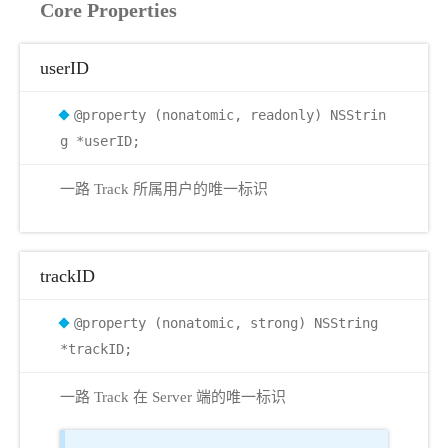
Core Properties
userID
@property (nonatomic, readonly) NSStrin
g *userID;
一路 Track 所属用户的唯一标识
trackID
@property (nonatomic, strong) NSString
*trackID;
一路 Track 在 Server 端的唯一标识