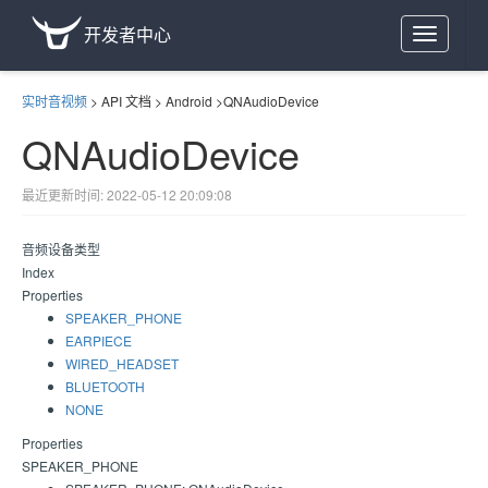
开发者中心
Toggle
navigation
实时音视频
>
API 文档
>
Android
>
QNAudioDevice
QNAudioDevice
最近更新时间: 2022-05-12 20:09:08
音频设备类型
Index
Properties
SPEAKER_PHONE
EARPIECE
WIRED_HEADSET
BLUETOOTH
NONE
Properties
SPEAKER_PHONE