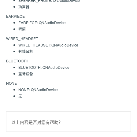
SPEAKER_PHONE: QNAudioDevice
扬声器
EARPIECE
EARPIECE: QNAudioDevice
听筒
WIRED_HEADSET
WIRED_HEADSET: QNAudioDevice
有线耳机
BLUETOOTH
BLUETOOTH: QNAudioDevice
蓝牙设备
NONE
NONE: QNAudioDevice
无
以上内容是否对您有帮助？