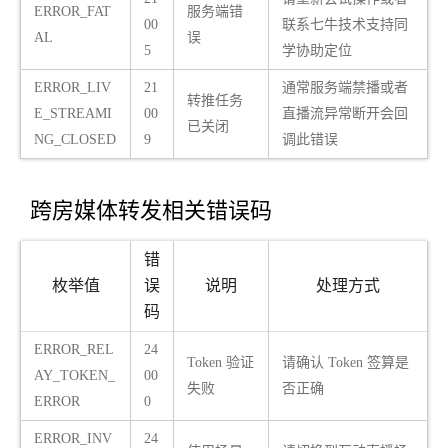
ERROR_FAT
服务端错
00
联系七牛技术支持同
AL
误
5
学协助定位
ERROR_LIV
21
通常服务端禁播或者
转推任务
E_STREAMI
00
直播流异常断开会回
已关闭
NG_CLOSED
9
调此错误
跨房媒体转发相关错误码
错
枚举值
误
说明
处理方式
码
ERROR_REL
24
Token 验证
请确认 Token 签算是
AY_TOKEN_
00
失败
否正确
ERROR
0
ERROR_INV
24