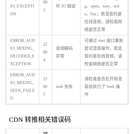
00
IO_EXCEPTI
件 IO 错误
g、opus、wav、m4
3
ON
a、flac；若混音的是
在线音频，请检查网
络是否正常
ERROR_AUD
可通过 start 接口重新
22
IO_MIXING_
音频解码
尝试混音操作。若混
00
DECODER_E
异常
音的是在线音频，请
4
XCEPTION
检查网络是否正常
ERROR_AUD
22
请检查是否在开始混
IO_MIXING_
00
seek 失败
音前执行了 Seek 操
SEEK_FAILE
5
作
D
CDN 转推相关错误码