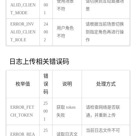
使用场景
请切换到互动直播场
ALID_CLIEN
00
不符
景
T_MODE
1
ERROR_INV
24
请根据当前场景切换
用户角色
ALID_CLIEN
00
到指定角色再进行操
不符
T_ROLE
2
作
日志上传相关错误码
错
枚举值
误
说明
处理方式
码
25
ERROR_FET
获取 token
请检查网络是否联
00
CH_TOKEN
失败
通，并重新上传
1
25
当前日志文件不可
ERROR_REA
读取日志文