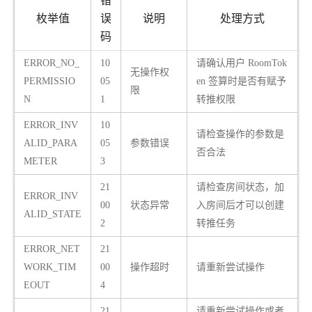
错
枚举值
误
说明
处理方式
码
ERROR_NO_
10
请确认用户 RoomTok
无操作权
PERMISSIO
05
en 签算时是否有赋予
限
N
1
转推权限
ERROR_INV
10
请检查操作的参数是
ALID_PARA
05
参数错误
否合法
METER
3
21
请检查房间状态，加
ERROR_INV
00
状态异常
入房间后才可以创建
ALID_STATE
2
转推任务
ERROR_NET
21
WORK_TIM
00
操作超时
请重新尝试操作
EOUT
4
21
请重新尝试操作或者