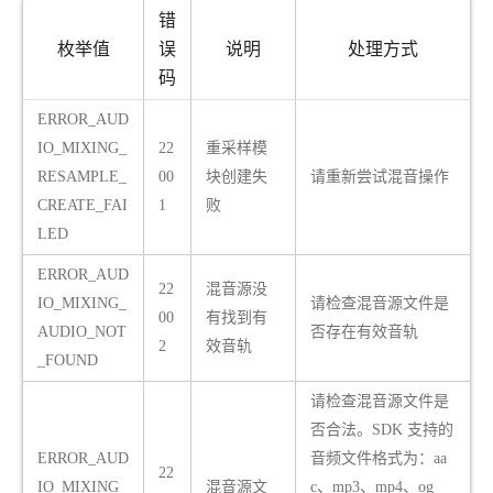
错
枚举值
误
说明
处理方式
码
ERROR_AUD
IO_MIXING_
22
重采样模
RESAMPLE_
00
块创建失
请重新尝试混音操作
CREATE_FAI
1
败
LED
ERROR_AUD
22
混音源没
IO_MIXING_
请检查混音源文件是
00
有找到有
AUDIO_NOT
否存在有效音轨
2
效音轨
_FOUND
请检查混音源文件是
否合法。SDK 支持的
ERROR_AUD
音频文件格式为：aa
22
IO_MIXING_
混音源文
c、mp3、mp4、og