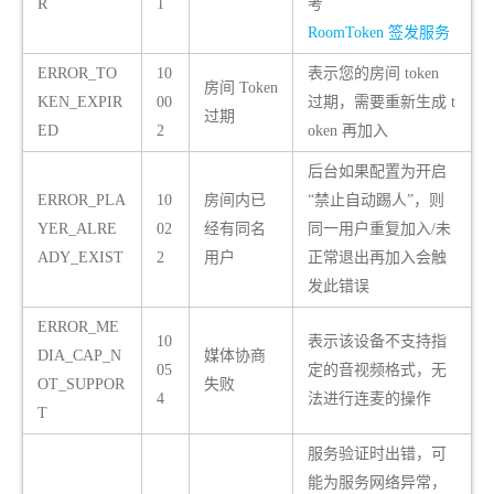
R
1
考
RoomToken 签发服务
ERROR_TO
10
表示您的房间 token
房间 Token
KEN_EXPIR
00
过期，需要重新生成 t
过期
ED
2
oken 再加入
后台如果配置为开启
ERROR_PLA
10
房间内已
“禁止自动踢人”，则
YER_ALRE
02
经有同名
同一用户重复加入/未
ADY_EXIST
2
用户
正常退出再加入会触
发此错误
ERROR_ME
10
表示该设备不支持指
DIA_CAP_N
媒体协商
05
定的音视频格式，无
OT_SUPPOR
失败
4
法进行连麦的操作
T
服务验证时出错，可
能为服务网络异常，