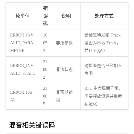
错
枚举值
误
说明
处理方式
码
ERROR_INV
10
请检查待发布 Track
ALID_PARA
05
非法参数
是否为本地 Track，
METER
3
并且不为空
21
ERROR_INV
请检查是否已经加入
00
非法状态
ALID_STATE
房间
2
21
RTC 生命周期异常，
ERROR_FAT
非预期错
00
需要释放资源并重新
AL
误
5
初始化
混音相关错误码