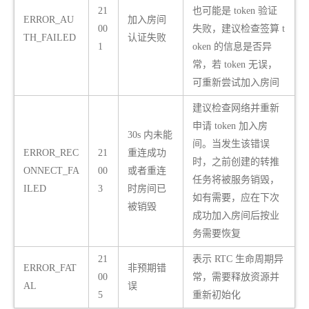
21
也可能是 token 验证
ERROR_AU
加入房间
00
失败，建议检查签算 t
TH_FAILED
认证失败
1
oken 的信息是否异
常，若 token 无误，
可重新尝试加入房间
建议检查网络并重新
申请 token 加入房
30s 内未能
间。当发生该错误
ERROR_REC
21
重连成功
时，之前创建的转推
ONNECT_FA
00
或者重连
任务将被服务销毁，
ILED
3
时房间已
如有需要，应在下次
被销毁
成功加入房间后按业
务需要恢复
21
表示 RTC 生命周期异
ERROR_FAT
非预期错
00
常，需要释放资源并
AL
误
5
重新初始化