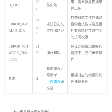
00
用，需重新复现场景
D_FILE
件失败
2
并上传
检查日志文件存储路
25
ERROR_INV
非法日志文
径的合法性以及是否
00
ALID_DIR
件存储路径
拥有该路径存储空间
3
的访问权限
ERROR_NET
21
保证网络情况良好的
WORK_TIM
00
操作超时
情况下，尝试重新操
EOUT
4
作
其他错误，
可参考
根据对应的错误码处
其他
无
上传错误码
理建议处理
文档
以上内容是否对您有帮助？