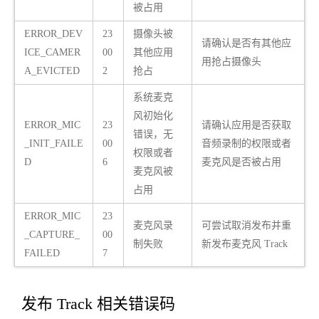
被占用
ERROR_DEV
23
摄像头被
请确认是否有其他应
ICE_CAMER
00
其他应用
用抢占摄像头
A_EVICTED
2
抢占
系统麦克
风初始化
ERROR_MIC
23
请确认应用是否获取
错误，无
_INIT_FAILE
00
音频录制的权限或者
权限或者
D
6
麦克风是否被占用
麦克风被
占用
ERROR_MIC
23
麦克风录
可尝试取消发布并重
_CAPTURE_
00
制失败
新发布麦克风 Track
FAILED
7
发布 Track 相关错误码