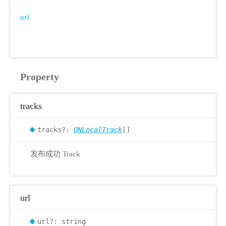
url
Property
tracks
tracks?:
QNLocalTrack
[]
发布成功 Track
url
url?: string