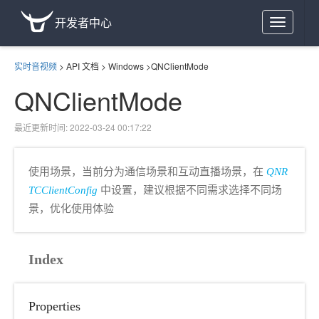
开发者中心
Toggle
navigation
实时音视频
>
API 文档
>
Windows
>
QNClientMode
QNClientMode
最近更新时间: 2022-03-24 00:17:22
使用场景，当前分为通信场景和互动直播场景，在
QNR
TCClientConfig
中设置，建议根据不同需求选择不同场
景，优化使用体验
Index
Properties