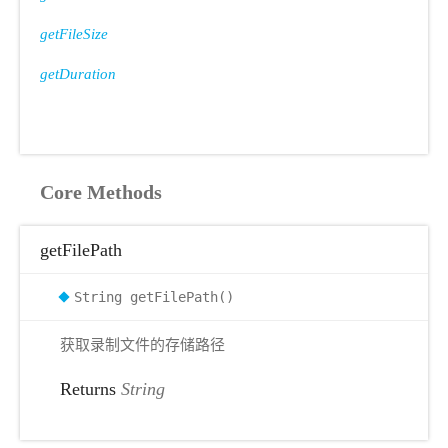
getFileSize
getDuration
Core Methods
getFilePath
String getFilePath()
获取录制文件的存储路径
Returns
String