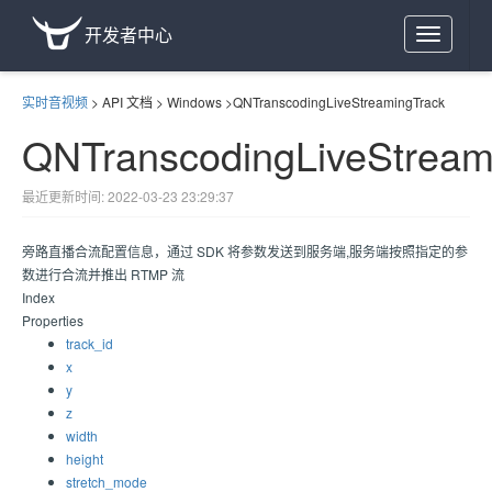
开发者中心
Toggle
navigation
实时音视频
>
API 文档
>
Windows
>
QNTranscodingLiveStreamingTrack
QNTranscodingLiveStream
最近更新时间: 2022-03-23 23:29:37
旁路直播合流配置信息，通过 SDK 将参数发送到服务端,服务端按照指定的参
数进行合流并推出 RTMP 流
Index
Properties
track_id
x
y
z
width
height
stretch_mode