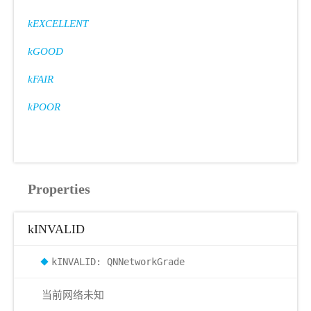
kEXCELLENT
kGOOD
kFAIR
kPOOR
Properties
kINVALID
kINVALID: QNNetworkGrade
当前网络未知