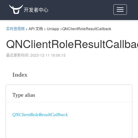
开发者中心
Toggle
navigation
实时音视频
>
API 文档
>
Uniapp
>
QNClientRoleResultCallback
QNClientRoleResultCallba
最近更新时间: 2023-12-11 16:06:15
Index
Type alias
QNClientRoleResultCallback