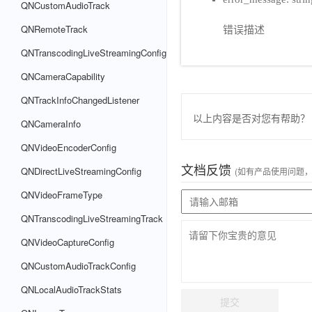
QNCustomAudioTrack
QNRemoteTrack
错误描述
QNTranscodingLiveStreamingConfig
QNCameraCapability
QNTrackInfoChangedListener
以上内容是否对您有帮助？
QNCameraInfo
QNVideoEncoderConfig
文档反馈
QNDirectLiveStreamingConfig
(如有产品使用问题
QNVideoFrameType
QNTranscodingLiveStreamingTrack
QNVideoCaptureConfig
QNCustomAudioTrackConfig
QNLocalAudioTrackStats
提交