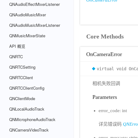
OnCameraError
QNAudioEffectMixerListener
QNAudioMusicMixer
QNAudioMusicMixerListener
QNMusicMixerState
Core Methods
API 概览
OnCameraError
QNRTC
QNRTCSetting
virtual void OnC
QNRTCClient
相机失败回调
QNRTCClientConfig
Parameters
QNClientMode
QNLocalAudioTrack
error_code: int
QNMicrophoneAudioTrack
详见错误码
QNErro
QNCameraVideoTrack
error_message: strin