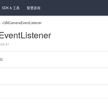
SDK & 工具
智慧咨询
x
>
QNCameraEventListener
ventListener
04:31
知