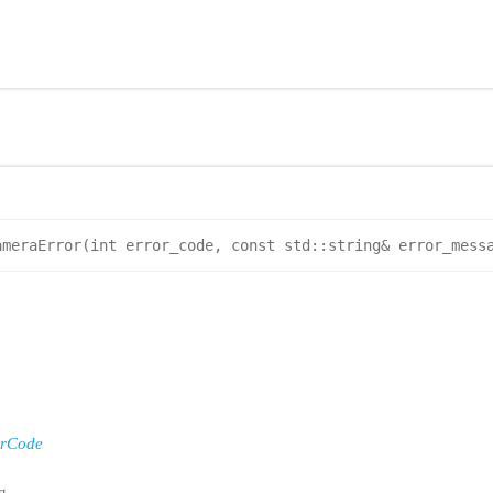
ameraError(int error_code, const std::string& error_mess
rCode
g