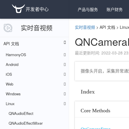
开发者中心
产品与服务
账户财务
实时音视频
实时音视频
>
API 文档
>
Linu
QNCameraE
API 文档
最近更新时间: 2022-03-28 23:
HarmonyOS
Android
摄像头开启，采集异常通
iOS
Web
Index
Windows
Linux
Core Methods
QNAudioEffect
QNAudioEffectMixer