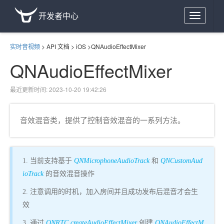
开发者中心
Toggle
navigation
实时音视频
>
API 文档
>
iOS
>
QNAudioEffectMixer
QNAudioEffectMixer
最近更新时间: 2023-10-20 19:42:26
音效混音类，提供了控制音效混音的一系列方法。
1. 当前支持基于
QNMicrophoneAudioTrack
和
QNCustomAud
ioTrack
的音效混音操作
2. 注意调用的时机，加入房间并且成功发布后混音才会生
效
3. 通过
QNRTC.createAudioEffectMixer
创建
QNAudioEffectM