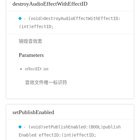
destroyAudioEffectWithEffectID
- (void)destroyAudioEffectWithEffectID:
(int)effectID;
销毁音效类
Parameters
effectID: int
音效文件唯一标识符
setPublishEnabled
- (void)setPublishEnabled:(BOOL)publish
Enabled effectID:(int)effectID;