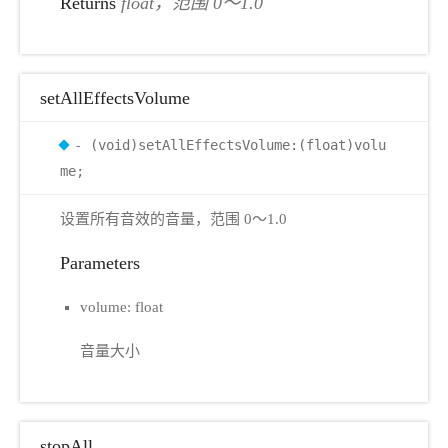
Returns
float，范围 0～1.0
setAllEffectsVolume
- (void)setAllEffectsVolume:(float)volu
me;
设置所有音效的音量，范围 0～1.0
Parameters
volume: float
音量大小
stopAll