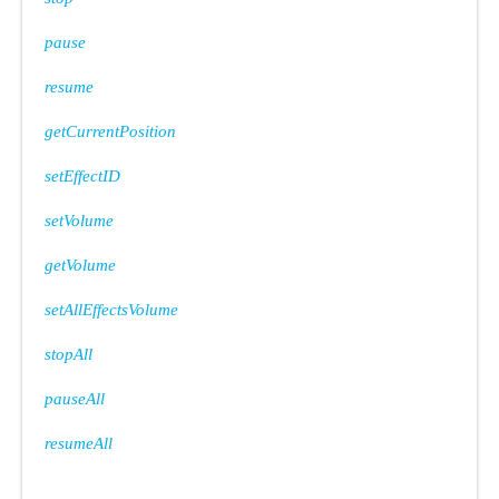
pause
resume
getCurrentPosition
setEffectID
setVolume
getVolume
setAllEffectsVolume
stopAll
pauseAll
resumeAll