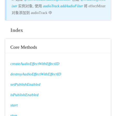
ixer
实例对象, 使用
audioTrack.addAudioFilter
将 effectMixer
对象添加到 audioTrack 中
Index
Core Methods
createAudioEffectWithEffectID
destroyAudioEffectWithEffectID
setPublishEnabled
isPublishEnabled
start
stop