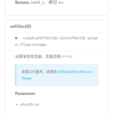
Returns
int64_t，单位 ms
setEffectID
- (void)setEffectID:(int)effectID volum
e:(float)volume;
设置某音效音量，音量范围 0～1.0
该接口已废弃，请使用
QNAudioEffectMixer.set
Volume
Parameters
effectID: int