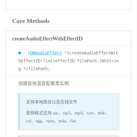
Core Methods
createAudioEffectWithEffectID
- (
QNAudioEffect
*)createAudioEffectWit
hEffectID:(int)effectID filePath:(NSStrin
g *)filePath;
创建音效混音配置类实例
支持本地路径以及在线文件
音频格式支持 aac、mp3、mp4、wav、m4r、
caf、ogg、opus、m4a、flac