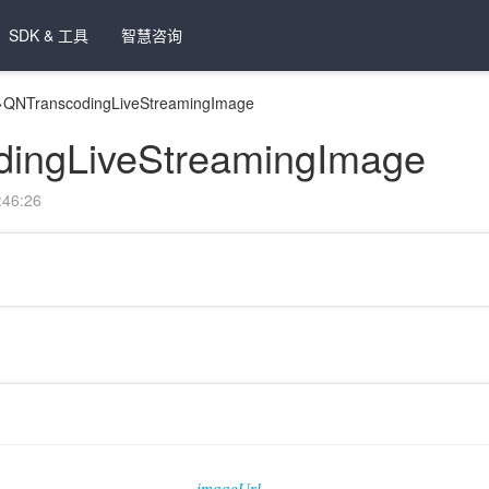
SDK & 工具
智慧咨询
>
QNTranscodingLiveStreamingImage
ingLiveStreamingImage
46:26