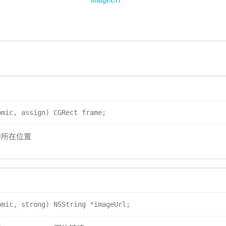
imageUrl
omic, assign) CGRect frame;
中所在位置
omic, strong) NSString *imageUrl;