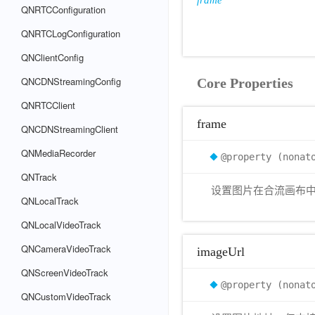
frame
QNRTCConfiguration
QNRTCLogConfiguration
QNClientConfig
QNCDNStreamingConfig
Core Properties
QNRTCClient
frame
QNCDNStreamingClient
QNMediaRecorder
@property (nonat
QNTrack
设置图片在合流画布
QNLocalTrack
QNLocalVideoTrack
QNCameraVideoTrack
imageUrl
QNScreenVideoTrack
@property (nonat
QNCustomVideoTrack