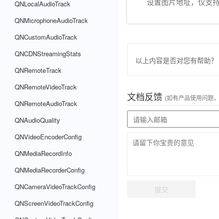
设置图片地址，仅支持 H
QNLocalAudioTrack
QNMicrophoneAudioTrack
QNCustomAudioTrack
QNCDNStreamingStats
以上内容是否对您有帮助？
QNRemoteTrack
QNRemoteVideoTrack
文档反馈
(如有产品使用问题
QNRemoteAudioTrack
QNAudioQuality
QNVideoEncoderConfig
QNMediaRecordInfo
QNMediaRecorderConfig
QNCameraVideoTrackConfig
提交
QNScreenVideoTrackConfig