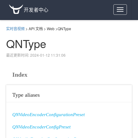
开发者中心
Toggle
navigation
实时音视频
>
API 文档
>
Web
>
QNType
QNType
最近更新时间: 2024-01-12 11:31:06
Index
Type aliases
QNVideoEncoderConfigurationPreset
QNVideoEncoderConfigPreset