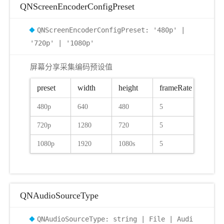
QNScreenEncoderConfigPreset
QNScreenEncoderConfigPreset: '480p' |
'720p' | '1080p'
屏幕分享采集编码预设值
preset
width
height
frameRate
480p
640
480
5
720p
1280
720
5
1080p
1920
1080s
5
QNAudioSourceType
QNAudioSourceType: string | File | Audi