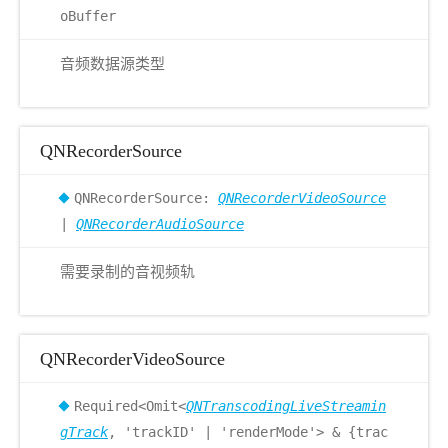
oBuffer
音频数据源类型
QNRecorderSource
QNRecorderSource:
QNRecorderVideoSource
|
QNRecorderAudioSource
需要录制的音视频轨
QNRecorderVideoSource
Required<Omit<
QNTranscodingLiveStreamin
gTrack
, 'trackID' | 'renderMode'> & {trac