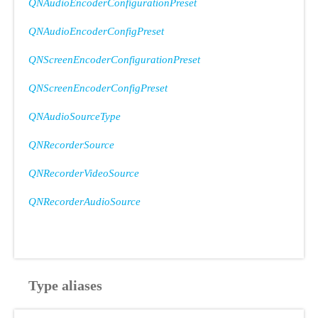
QNAudioEncoderConfigurationPreset
QNAudioEncoderConfigPreset
QNScreenEncoderConfigurationPreset
QNScreenEncoderConfigPreset
QNAudioSourceType
QNRecorderSource
QNRecorderVideoSource
QNRecorderAudioSource
Type aliases