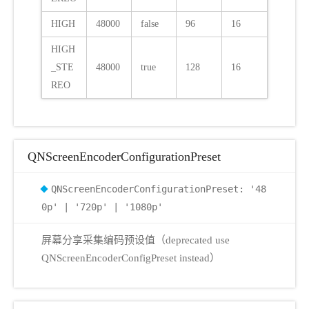
HIGH
48000
false
96
16
HIGH
_STE
48000
true
128
16
REO
QNScreenEncoderConfigurationPreset
QNScreenEncoderConfigurationPreset: '48
0p' | '720p' | '1080p'
屏幕分享采集编码预设值（deprecated use
QNScreenEncoderConfigPreset instead）