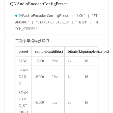
QNAudioEncoderConfigPreset
QNAudioEncoderConfigPreset: 'LOW' | 'ST
ANDARD' | 'STANDARD_STEREO' | 'HIGH' | 'H
IGH_STEREO'
音频采集编码预设值
preset
sampleRate(Khz)
stereo
bitrate(kbps)
sampleSize(bit)
LOW
16000
false
24
16
STAN
DAR
48000
false
64
16
D
STAN
DAR
48000
true
80
16
D_ST
EREO