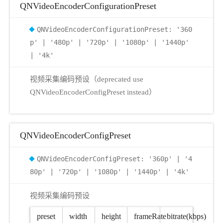
QNVideoEncoderConfigurationPreset
QNVideoEncoderConfigurationPreset: '360
p' | '480p' | '720p' | '1080p' | '1440p'
| '4k'
视频采集编码预设（deprecated use
QNVideoEncoderConfigPreset instead）
QNVideoEncoderConfigPreset
QNVideoEncoderConfigPreset: '360p' | '4
80p' | '720p' | '1080p' | '1440p' | '4k'
视频采集编码预设
preset
width
height
frameRate
bitrate(kbps)