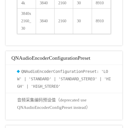
4k
3840
2160
30
8910
3840x
2160_
3840
2160
30
8910
30
QNAudioEncoderConfigurationPreset
QNAudioEncoderConfigurationPreset: 'LO
W' | 'STANDARD' | 'STANDARD_STEREO' | 'HI
GH' | 'HIGH_STEREO'
音频采集编码预设值（deprecated use
QNAudioEncoderConfigPreset instead）