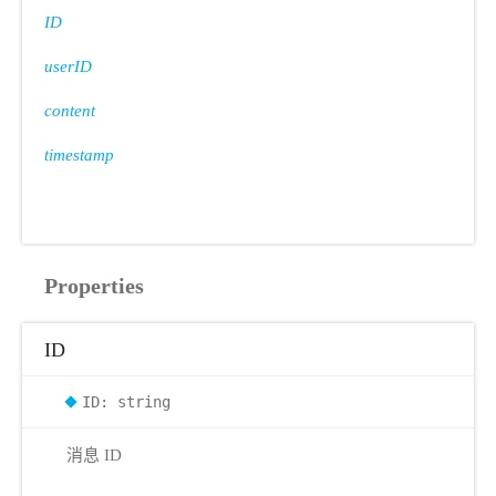
ID
userID
content
timestamp
Properties
ID
ID: string
消息 ID