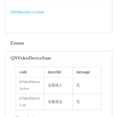
QNVideoDeviceState
Enum
QNVideoDeviceState
code
describe
message
kVideoDevice
设备插入
无
Active
kVideoDevice
设备拔出
无
Lost