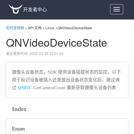
开发者中心
Toggle
navigation
实时音视频
>
API 文档
>
Linux
>
QNVideoDeviceState
QNVideoDeviceState
最近更新时间: 2022-03-28 23:01:02
摄像头设备状态，SDK 提供设备插拔状态的监控，以下
用于标识设备被插入还是拔出设备状态变化后，建议通
过
QNRTC
.GetCameraCount 重新获取摄像头设备列表
Index
Enum