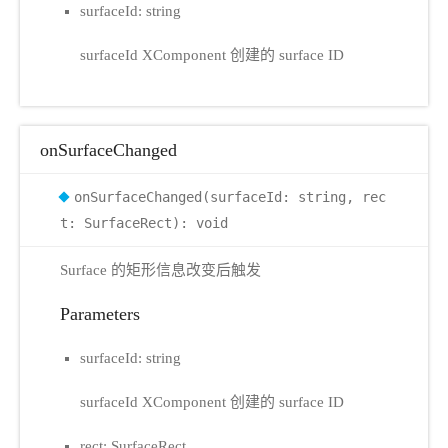
surfaceId: string
surfaceId XComponent 创建的 surface ID
onSurfaceChanged
onSurfaceChanged(surfaceId: string, rec
t: SurfaceRect): void
Surface 的矩形信息改变后触发
Parameters
surfaceId: string
surfaceId XComponent 创建的 surface ID
rect: SurfaceRect