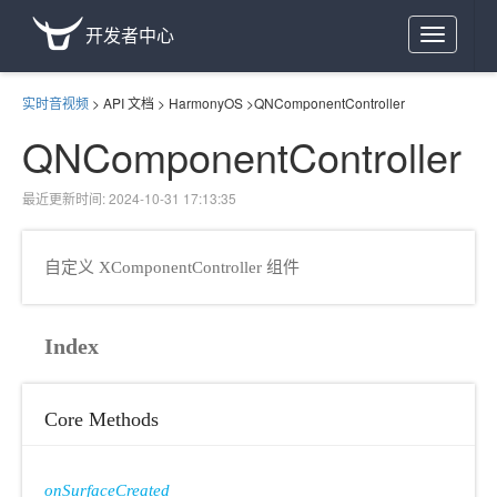
开发者中心
Toggle
navigation
实时音视频
>
API 文档
>
HarmonyOS
>
QNComponentController
QNComponentController
最近更新时间: 2024-10-31 17:13:35
自定义 XComponentController 组件
Index
Core Methods
onSurfaceCreated