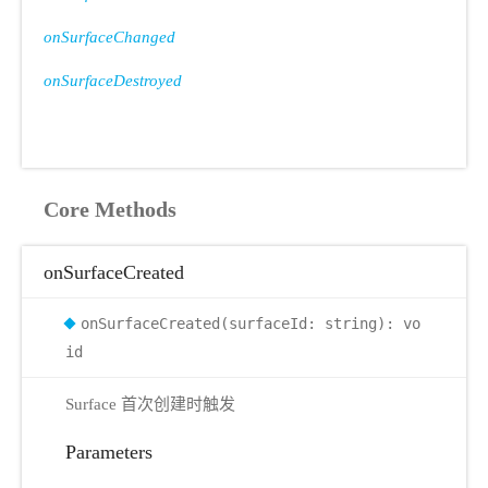
onSurfaceChanged
onSurfaceDestroyed
Core Methods
onSurfaceCreated
onSurfaceCreated(surfaceId: string): vo
id
Surface 首次创建时触发
Parameters