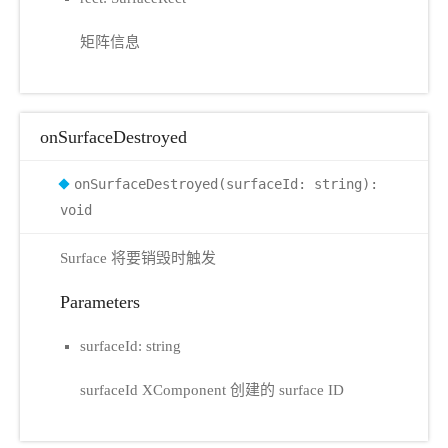
矩阵信息
onSurfaceDestroyed
onSurfaceDestroyed(surfaceId: string):
void
Surface 将要销毁时触发
Parameters
surfaceId: string
surfaceId XComponent 创建的 surface ID