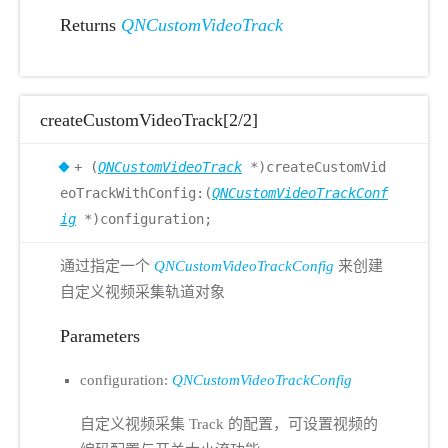
Returns
QNCustomVideoTrack
createCustomVideoTrack[2/2]
+ (
QNCustomVideoTrack
*)createCustomVid
eoTrackWithConfig:(
QNCustomVideoTrackConf
ig
*)configuration;
通过指定一个
QNCustomVideoTrackConfig
来创建
自定义视频采集轨道对象
Parameters
configuration:
QNCustomVideoTrackConfig
自定义视频采集 Track 的配置，可设置视频的