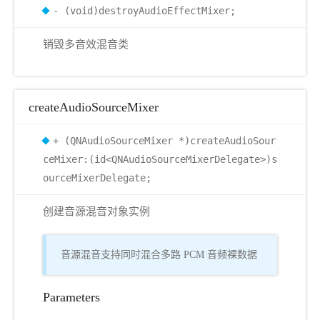
- (void)destroyAudioEffectMixer;
销毁多音效混音类
createAudioSourceMixer
+ (QNAudioSourceMixer *)createAudioSour
ceMixer:(id<QNAudioSourceMixerDelegate>)s
ourceMixerDelegate;
创建音源混音对象实例
音源混音支持同时混合多路 PCM 音频裸数据
Parameters