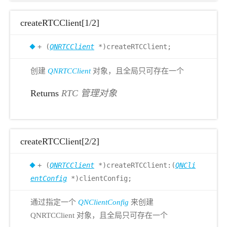
createRTCClient[1/2]
+ (
QNRTCClient
*)createRTCClient;
创建
QNRTCClient
对象，且全局只可存在一个
Returns
RTC 管理对象
createRTCClient[2/2]
+ (
QNRTCClient
*)createRTCClient:(
QNCli
entConfig
*)clientConfig;
通过指定一个
QNClientConfig
来创建
QNRTCClient 对象，且全局只可存在一个