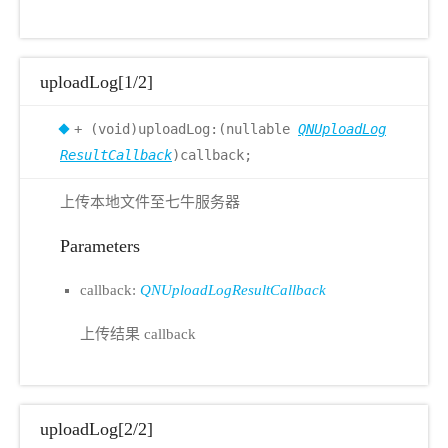
uploadLog[1/2]
+ (void)uploadLog:(nullable
QNUploadLog
ResultCallback
)callback;
上传本地文件至七牛服务器
Parameters
callback:
QNUploadLogResultCallback
上传结果 callback
uploadLog[2/2]