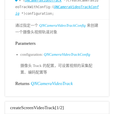
+ (
QNCameraVideoTrack
*)createCameraVid
eoTrackWithConfig:(
QNCameraVideoTrackConf
ig
*)configuration;
通过指定一个
QNCameraVideoTrackConfig
来创建
一个摄像头视频轨道对象
Parameters
configuration:
QNCameraVideoTrackConfig
摄像头 Track 的配置，可设置视频的采集配
置、编码配置等
Returns
QNCameraVideoTrack
createScreenVideoTrack[1/2]