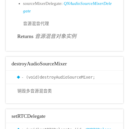
sourceMixerDelegate:
QNAudioSourceMixerDele
gate
音源混音代理
Returns
音源混音对象实例
destroyAudioSourceMixer
- (void)destroyAudioSourceMixer;
销毁多音源混音类
setRTCDelegate