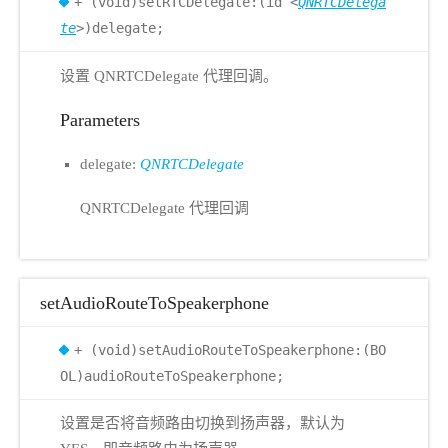
+ (void)setRTCDelegate:(id <
QNRTCDelega
te
>)delegate;
设置 QNRTCDelegate 代理回调。
Parameters
delegate:
QNRTCDelegate
QNRTCDelegate 代理回调
setAudioRouteToSpeakerphone
+ (void)setAudioRouteToSpeakerphone:(BO
OL)audioRouteToSpeakerphone;
设置是否将音频路由切换到扬声器，默认为