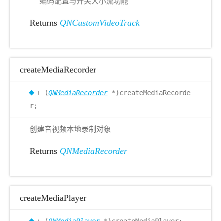
编码配置与开关大小流功能
Returns
QNCustomVideoTrack
createMediaRecorder
+ (
QNMediaRecorder
*)createMediaRecorde
r;
创建音视频本地录制对象
Returns
QNMediaRecorder
createMediaPlayer
+ (
QNMediaPlayer
*)createMediaPlayer;