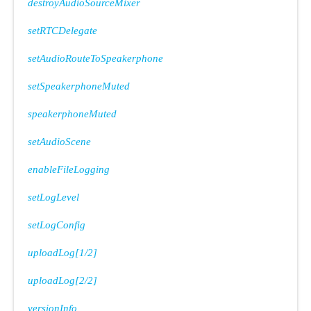
destroyAudioSourceMixer
setRTCDelegate
setAudioRouteToSpeakerphone
setSpeakerphoneMuted
speakerphoneMuted
setAudioScene
enableFileLogging
setLogLevel
setLogConfig
uploadLog[1/2]
uploadLog[2/2]
versionInfo