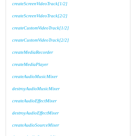
createScreenVideoTrack[1/2]
createScreenVideoTrack[2/2]
createCustomVideoTrack[1/2]
createCustomVideoTrack[2/2]
createMediaRecorder
createMediaPlayer
createAudioMusicMixer
destroyAudioMusicMixer
createAudioEffectMixer
destroyAudioEffectMixer
createAudioSourceMixer