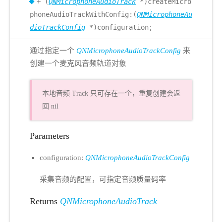
+ (
QNMicrophoneAudioTrack
*)createMicro
phoneAudioTrackWithConfig:(
QNMicrophoneAu
dioTrackConfig
*)configuration;
通过指定一个
QNMicrophoneAudioTrackConfig
来
创建一个麦克风音频轨道对象
本地音频 Track 只可存在一个，重复创建会返
回 nil
Parameters
configuration:
QNMicrophoneAudioTrackConfig
采集音频的配置，可指定音频质量码率
Returns
QNMicrophoneAudioTrack