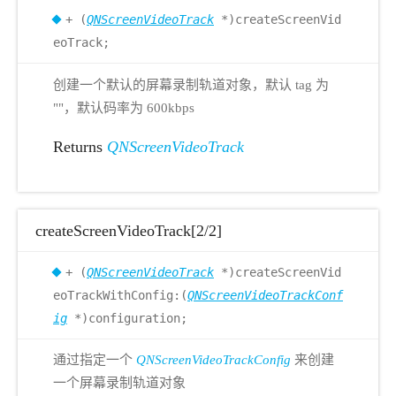
+ (
QNScreenVideoTrack
*)createScreenVid
eoTrack;
创建一个默认的屏幕录制轨道对象，默认 tag 为
""，默认码率为 600kbps
Returns
QNScreenVideoTrack
createScreenVideoTrack[2/2]
+ (
QNScreenVideoTrack
*)createScreenVid
eoTrackWithConfig:(
QNScreenVideoTrackConf
ig
*)configuration;
通过指定一个
QNScreenVideoTrackConfig
来创建
一个屏幕录制轨道对象