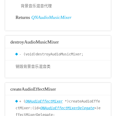
背景音乐混音代理
Returns
QNAudioMusicMixer
destroyAudioMusicMixer
- (void)destroyAudioMusicMixer;
销毁背景音乐混音类
createAudioEffectMixer
+ (
QNAudioEffectMixer
*)createAudioEffe
ctMixer:(id<
QNAudioEffectMixerDelegate
>)e
ffectMixerDelegate;