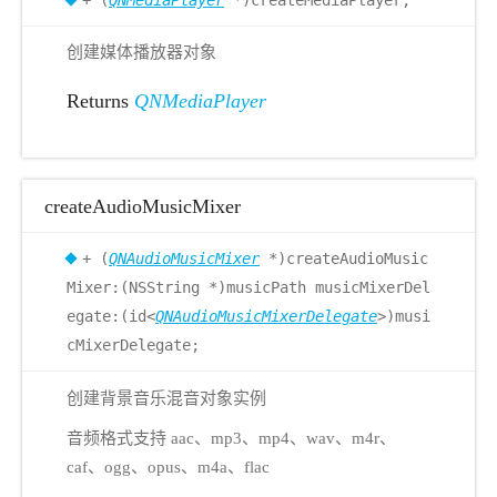
创建媒体播放器对象
Returns
QNMediaPlayer
createAudioMusicMixer
+ (
QNAudioMusicMixer
*)createAudioMusic
Mixer:(NSString *)musicPath musicMixerDel
egate:(id<
QNAudioMusicMixerDelegate
>)musi
cMixerDelegate;
创建背景音乐混音对象实例
音频格式支持 aac、mp3、mp4、wav、m4r、
caf、ogg、opus、m4a、flac