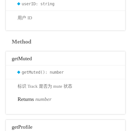
userID: string
用户 ID
Method
getMuted
getMuted(): number
标识 Track 是否为 mute 状态
Returns
number
getProfile