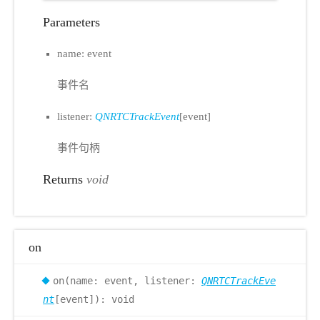
Parameters
name: event
事件名
listener:
QNRTCTrackEvent
[event]
事件句柄
Returns
void
on
on(name: event, listener:
QNRTCTrackEve
nt
[event]): void