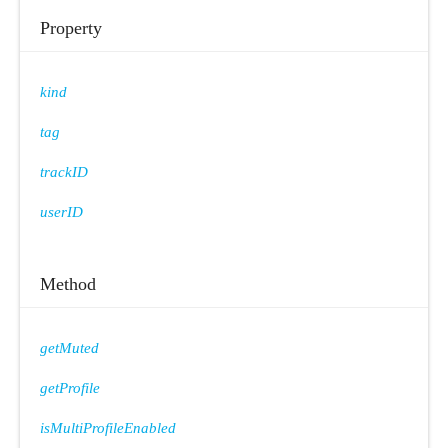
Property
kind
tag
trackID
userID
Method
getMuted
getProfile
isMultiProfileEnabled