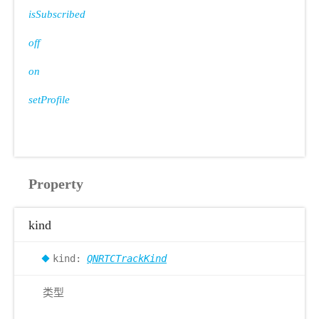
isSubscribed
off
on
setProfile
Property
kind
kind:
QNRTCTrackKind
类型