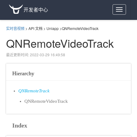
开发者中心
Toggle
navigation
实时音视频
>
API 文档
>
Uniapp
>
QNRemoteVideoTrack
QNRemoteVideoTrack
最近更新时间: 2022-03-29 16:49:58
Hierarchy
QNRemoteTrack
QNRemoteVideoTrack
Index