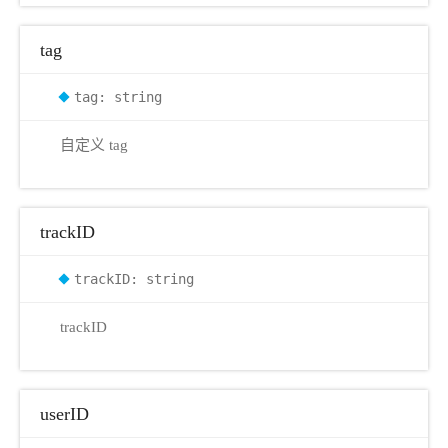
tag
tag: string
自定义 tag
trackID
trackID: string
trackID
k
userID