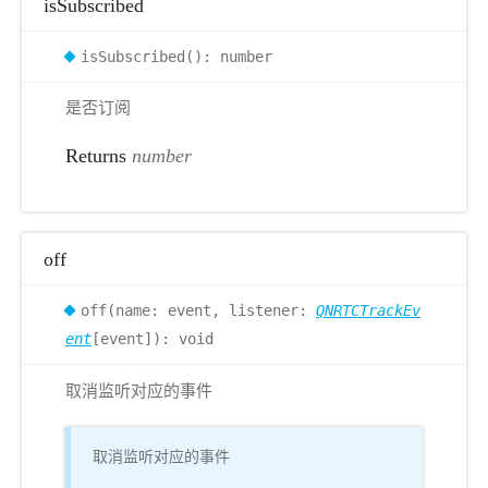
isSubscribed
isSubscribed(): number
是否订阅
Returns
number
off
off(name: event, listener:
QNRTCTrackEv
ent
[event]): void
取消监听对应的事件
取消监听对应的事件