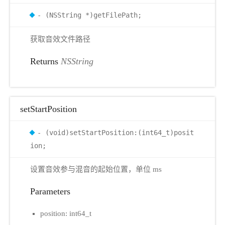
- (NSString *)getFilePath;
获取音效文件路径
Returns
NSString
setStartPosition
- (void)setStartPosition:(int64_t)posit
ion;
设置音效参与混音的起始位置，单位 ms
Parameters
position: int64_t