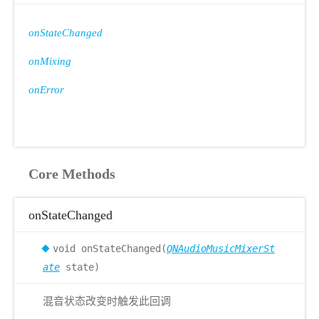
onStateChanged
onMixing
onError
Core Methods
onStateChanged
void onStateChanged(
QNAudioMusicMixerSt
ate
state)
混音状态改变时触发此回调