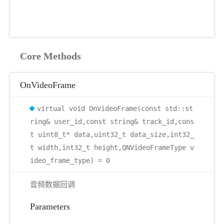
Core Methods
OnVideoFrame
virtual void OnVideoFrame(const std::st
ring& user_id,const string& track_id,cons
t uint8_t* data,uint32_t data_size,int32_
t width,int32_t height,QNVideoFrameType v
ideo_frame_type) = 0
音频数据回调
Parameters