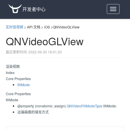
开发者中心
Toggle
navigation
实时音视频
>
API 文档
>
iOS
>
QNVideoGLView
QNVideoGLView
最近更新时间: 2022-06-30 16:51:23
渲染视图
Index
Core Properties
fillMode
Core Properties
fillMode
@property (nonatomic, assign)
QNVideoFillModeType
fillMode;
远端画面的填充方式