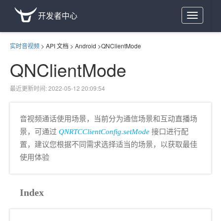
开发者中心
Toggle
navigation
实时音视频
>
API 文档
>
Android
>
QNClientMode
QNClientMode
最近更新时间: 2022-05-12 20:09:54
音视频通话使用场景，当前分为通信场景和互动直播场
景，可通过
QNRTCClientConfig.setMode
接口进行配
置，建议您根据不同需求选择适当的场景，以获取最佳
使用体验
Index