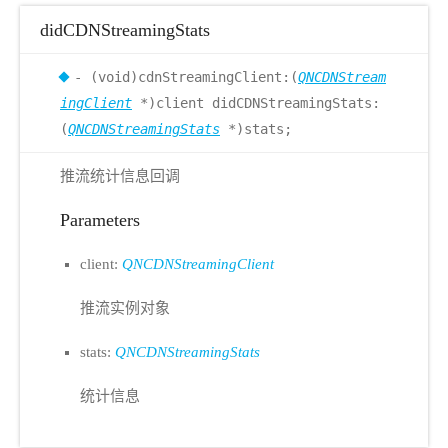
didCDNStreamingStats
- (void)cdnStreamingClient:(
QNCDNStream
ingClient
*)client didCDNStreamingStats:
(
QNCDNStreamingStats
*)stats;
推流统计信息回调
Parameters
client:
QNCDNStreamingClient
推流实例对象
stats:
QNCDNStreamingStats
统计信息