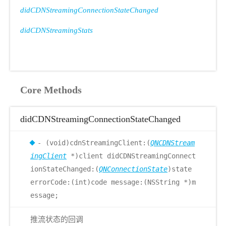
didCDNStreamingConnectionStateChanged
didCDNStreamingStats
Core Methods
didCDNStreamingConnectionStateChanged
- (void)cdnStreamingClient:(
QNCDNStream
ingClient
*)client didCDNStreamingConnect
ionStateChanged:(
QNConnectionState
)state
errorCode:(int)code message:(NSString *)m
essage;
推流状态的回调