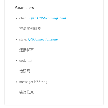
Parameters
client:
QNCDNStreamingClient
推流实例对象
state:
QNConnectionState
连接状态
code: int
错误码
message: NSString
错误信息