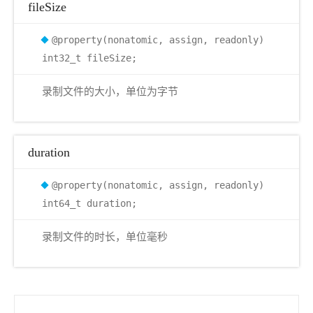
fileSize
@property(nonatomic, assign, readonly)
int32_t fileSize;
录制文件的大小，单位为字节
duration
@property(nonatomic, assign, readonly)
int64_t duration;
录制文件的时长，单位毫秒