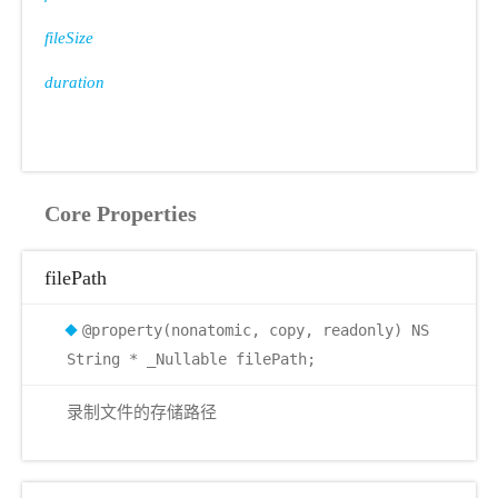
fileSize
duration
Core Properties
filePath
@property(nonatomic, copy, readonly) NS
String * _Nullable filePath;
录制文件的存储路径