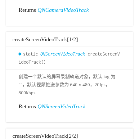
Returns
QNCameraVideoTrack
createScreenVideoTrack[1/2]
static
QNScreenVideoTrack
createScreenV
ideoTrack()
创建一个默认的屏幕录制轨道对象，默认 tag 为
""，默认视频推送参数为 640 x 480，20fps，
800kbps
Returns
QNScreenVideoTrack
createScreenVideoTrack[2/2]