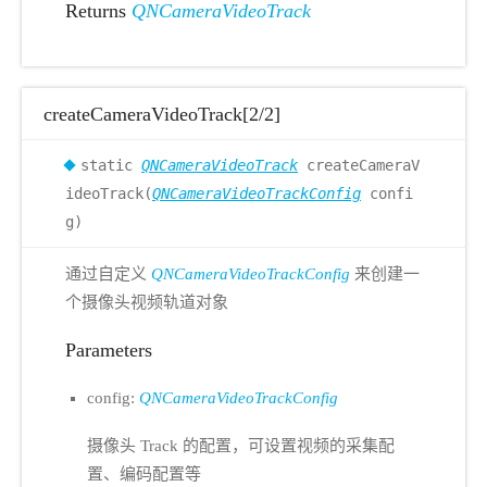
Returns
QNCameraVideoTrack
createCameraVideoTrack[2/2]
static
QNCameraVideoTrack
createCameraV
ideoTrack(
QNCameraVideoTrackConfig
confi
g)
通过自定义
QNCameraVideoTrackConfig
来创建一
个摄像头视频轨道对象
Parameters
config:
QNCameraVideoTrackConfig
摄像头 Track 的配置，可设置视频的采集配
置、编码配置等