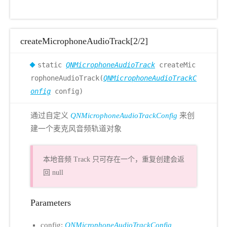
createMicrophoneAudioTrack[2/2]
static
QNMicrophoneAudioTrack
createMic
rophoneAudioTrack(
QNMicrophoneAudioTrackC
onfig
config)
通过自定义
QNMicrophoneAudioTrackConfig
来创
建一个麦克风音频轨道对象
本地音频 Track 只可存在一个，重复创建会返
回 null
Parameters
config:
QNMicrophoneAudioTrackConfig