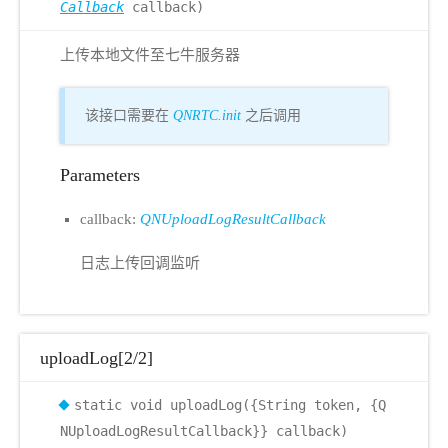
Callback
callback)
上传本地文件至七牛服务器
该接口需要在
QNRTC.init
之后调用
Parameters
callback:
QNUploadLogResultCallback
日志上传回调监听
uploadLog[2/2]
static void uploadLog({String token, {Q
NUploadLogResultCallback}} callback)