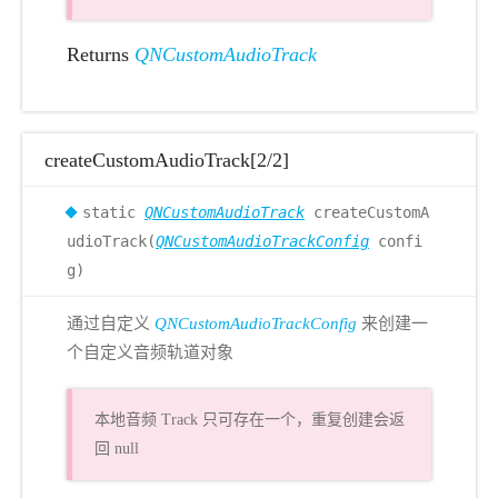
Returns
QNCustomAudioTrack
createCustomAudioTrack[2/2]
static
QNCustomAudioTrack
createCustomA
udioTrack(
QNCustomAudioTrackConfig
confi
g)
通过自定义
QNCustomAudioTrackConfig
来创建一
个自定义音频轨道对象
本地音频 Track 只可存在一个，重复创建会返
回 null