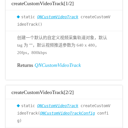
createCustomVideoTrack[1/2]
static
QNCustomVideoTrack
createCustomV
ideoTrack()
创建一个默认的自定义视频采集轨道对象，默认
tag 为 ""，默认视频推送参数为 640 x 480，
20fps，800kbps
Returns
QNCustomVideoTrack
createCustomVideoTrack[2/2]
static
QNCustomVideoTrack
createCustomV
ideoTrack(
QNCustomVideoTrackConfig
confi
g)