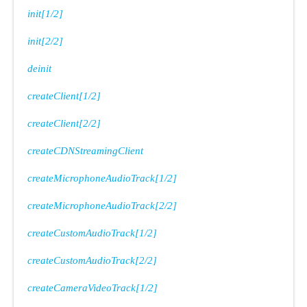
init[1/2]
init[2/2]
deinit
createClient[1/2]
createClient[2/2]
createCDNStreamingClient
createMicrophoneAudioTrack[1/2]
createMicrophoneAudioTrack[2/2]
createCustomAudioTrack[1/2]
createCustomAudioTrack[2/2]
createCameraVideoTrack[1/2]