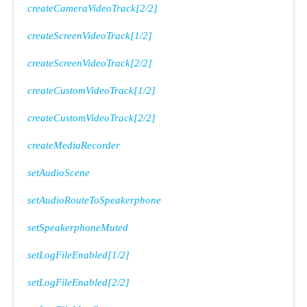
createCameraVideoTrack[2/2]
createScreenVideoTrack[1/2]
createScreenVideoTrack[2/2]
createCustomVideoTrack[1/2]
createCustomVideoTrack[2/2]
createMediaRecorder
setAudioScene
setAudioRouteToSpeakerphone
setSpeakerphoneMuted
setLogFileEnabled[1/2]
setLogFileEnabled[2/2]