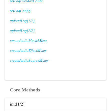
setLogFileMaxCount
setLogConfig
uploadLog[1/2]
uploadLog[2/2]
createAudioMusicMixer
createAudioEffectMixer
createAudioSourceMixer
Core Methods
init[1/2]