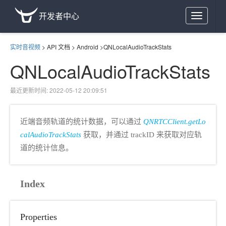
开发者中心
Toggle
navigation
实时音视频
>
API 文档
>
Android
>
QNLocalAudioTrackStats
QNLocalAudioTrackStats
最近更新时间: 2022-05-12 20:09:51
近端音频轨道的统计数据，可以通过
QNRTCClient.getLo
calAudioTrackStats
获取，并通过 trackID 来获取对应轨
道的统计信息。
Index
Properties