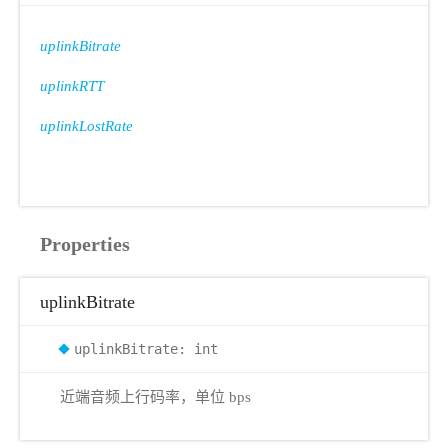
uplinkBitrate
uplinkRTT
uplinkLostRate
Properties
uplinkBitrate
uplinkBitrate: int
近端音频上行码率，单位 bps