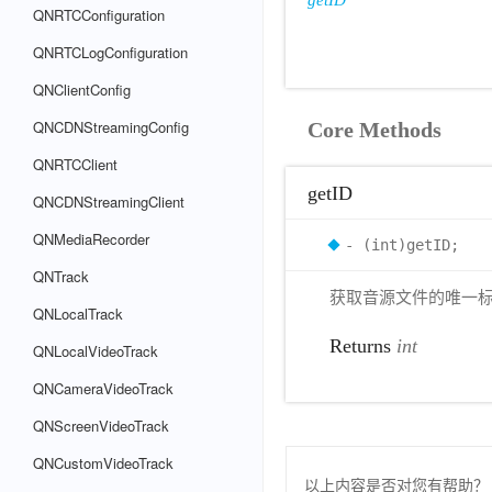
getID
QNRTCConfiguration
QNRTCLogConfiguration
QNClientConfig
QNCDNStreamingConfig
Core Methods
QNRTCClient
getID
QNCDNStreamingClient
QNMediaRecorder
- (int)getID;
QNTrack
获取音源文件的唯一
QNLocalTrack
Returns
int
QNLocalVideoTrack
QNCameraVideoTrack
QNScreenVideoTrack
QNCustomVideoTrack
以上内容是否对您有帮助？