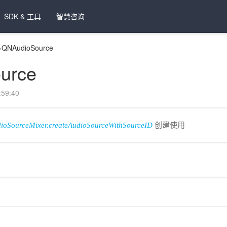
SDK & 工具
智慧咨询
>
QNAudioSource
urce
59:40
oSourceMixer.createAudioSourceWithSourceID
创建使用