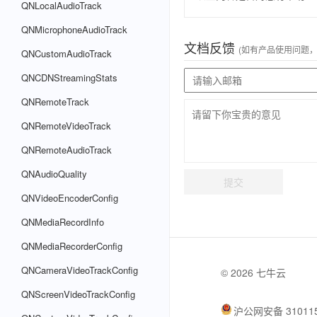
QNLocalAudioTrack
QNMicrophoneAudioTrack
文档反馈
(如有产品使用问题
QNCustomAudioTrack
QNCDNStreamingStats
QNRemoteTrack
QNRemoteVideoTrack
QNRemoteAudioTrack
QNAudioQuality
提交
QNVideoEncoderConfig
QNMediaRecordInfo
QNMediaRecorderConfig
QNCameraVideoTrackConfig
© 2026 七牛云
QNScreenVideoTrackConfig
沪公网安备 310115