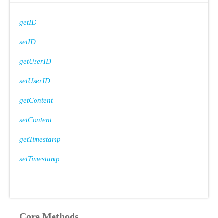
getID
setID
getUserID
setUserID
getContent
setContent
getTimestamp
setTimestamp
Core Methods