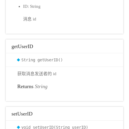
ID: String
消息 id
getUserID
String getUserID()
获取消息发送者的 id
Returns
String
setUserID
void setUserID(String userID)