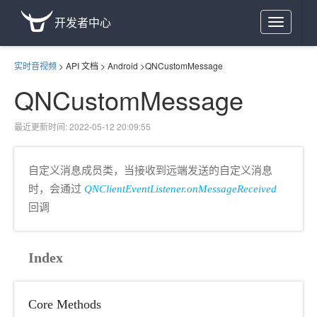
开发者中心
Toggle
navigation
实时音视频
>
API 文档
>
Android
>
QNCustomMessage
QNCustomMessage
最近更新时间: 2022-05-12 20:09:55
自定义消息成员类，当接收到远端发送的自定义消息
时，会通过
QNClientEventListener.onMessageReceived
回调
Index
Core Methods