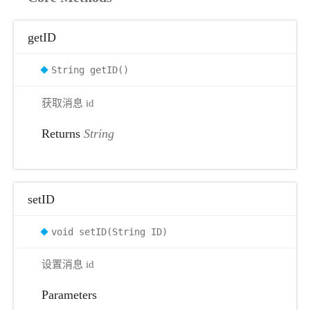
getID
String getID()
获取消息 id
Returns
String
setID
void setID(String ID)
设置消息 id
Parameters