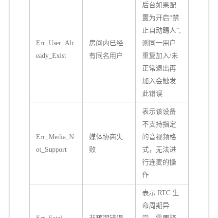
后台如果配
置为开启“禁
止自动踢人”,
Err_User_Alr
房间内已经
则同一用户
eady_Exist
有同名用户
重复加入/未
正常退出再
加入会触发
此错误
表示该设备
不支持指定
Err_Media_N
媒体协商失
的音视频格
ot_Support
败
式，无法进
行连麦的操
作
表示 RTC 生
命周期异