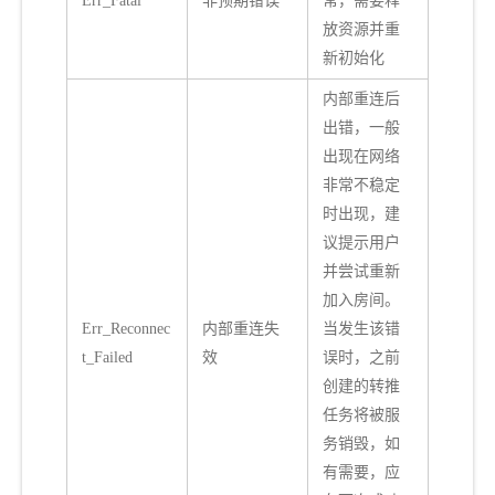
Err_Fatal
非预期错误
常，需要释
放资源并重
新初始化
内部重连后
出错，一般
出现在网络
非常不稳定
时出现，建
议提示用户
并尝试重新
加入房间。
Err_Reconnec
内部重连失
当发生该错
t_Failed
效
误时，之前
创建的转推
任务将被服
务销毁，如
有需要，应