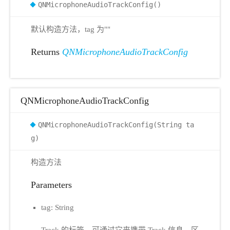
QNMicrophoneAudioTrackConfig()
默认构造方法，tag 为""
Returns
QNMicrophoneAudioTrackConfig
QNMicrophoneAudioTrackConfig
QNMicrophoneAudioTrackConfig(String ta
g)
构造方法
Parameters
tag: String