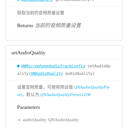
获取当前的音频质量设置
Returns
当前的音频质量设置
setAudioQuality
QNMicrophoneAudioTrackConfig
setAudioQu
ality(
QNAudioQuality
audioQuality)
设置音频质量，可使用预设值
QNAudioQualityPre
set
，默认为
QNAudioQualityPreset.LOW
Parameters
audioQuality: QNAudioQuality