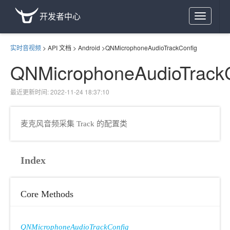
开发者中心
Toggle
navigation
实时音视频
>
API 文档
>
Android
>
QNMicrophoneAudioTrackConfig
QNMicrophoneAudioTrackC
最近更新时间: 2022-11-24 18:37:10
麦克风音频采集 Track 的配置类
Index
Core Methods
QNMicrophoneAudioTrackConfig