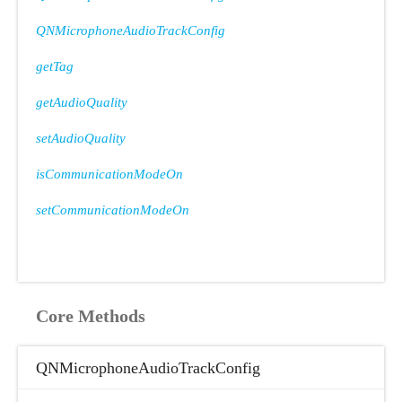
QNMicrophoneAudioTrackConfig
getTag
getAudioQuality
setAudioQuality
isCommunicationModeOn
setCommunicationModeOn
Core Methods
QNMicrophoneAudioTrackConfig