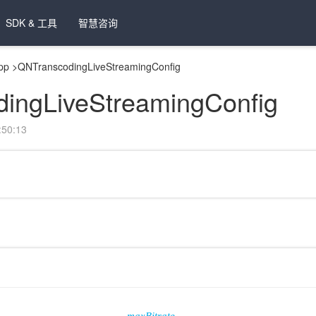
SDK & 工具
智慧咨询
pp
>
QNTranscodingLiveStreamingConfig
ingLiveStreamingConfig
50:13