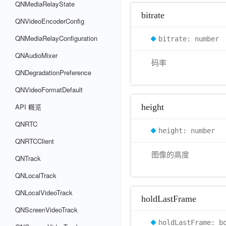
QNMediaRelayState
bitrate
QNVideoEncoderConfig
QNMediaRelayConfiguration
bitrate: number
QNAudioMixer
码率
QNDegradationPreference
QNVideoFormatDefault
API 概览
height
QNRTC
height: number
QNRTCClient
图像的高度
QNTrack
QNLocalTrack
QNLocalVideoTrack
holdLastFrame
QNScreenVideoTrack
holdLastFrame: b