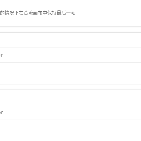
有数据的情况下在合流画布中保持最后一帧
er
er