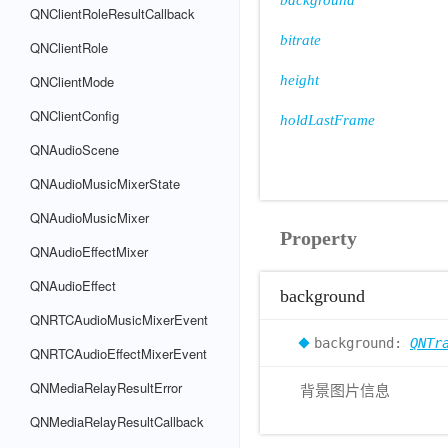
background
QNClientRoleResultCallback
bitrate
QNClientRole
QNClientMode
height
QNClientConfig
holdLastFrame
QNAudioScene
QNAudioMusicMixerState
QNAudioMusicMixer
Property
QNAudioEffectMixer
QNAudioEffect
background
QNRTCAudioMusicMixerEvent
background:
QNTr
QNRTCAudioEffectMixerEvent
QNMediaRelayResultError
背景图片信息
QNMediaRelayResultCallback