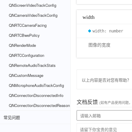
QNScreenVideoTrackConfig
QNCameraVideoTrackConfig
width
QNRTCCameraFacing
width: number
QNRTCBwePolicy
QNRenderMode
图像的宽度
QNRTCConfiguration
QNRemoteAudioTrackStats
QNCustomMessage
以上内容是否对您有帮助？
QNMicrophoneAudioTrackConfig
QNConnectionDisconnectedInfo
文档反馈
(如有产品使用问题
QNConnectionDisconnectedReason
常见问题