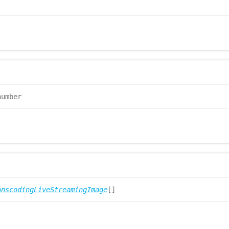
number
anscodingLiveStreamingImage
[]