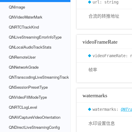
url: string
QNImage
合流的转推地址
QNVideoWaterMark
QNRTCTrackKind
QNLiveStreamingErrorInfoType
videoFrameRate
QNLocalAudioTrackStats
videoFrameRate: 
QNRemoteUser
QNNetworkGrade
帧率
QNTranscodingLiveStreamingTrack
QNSessionPresetType
watermarks
QNVideoFillModeType
QNRTCLogLevel
watermarks:
QNTr
QNAVCaptureVideoOrientation
水印设置信息
QNDirectLiveStreamingConfig