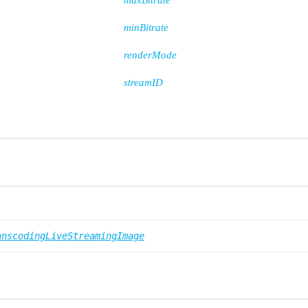
maxBitrate
minBitrate
renderMode
streamID
anscodingLiveStreamingImage