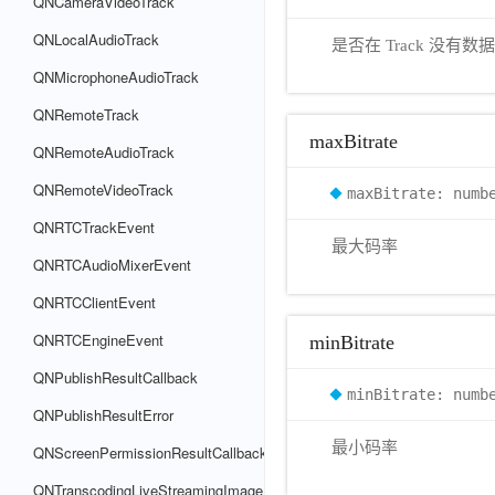
QNCameraVideoTrack
QNLocalAudioTrack
是否在 Track 没
QNMicrophoneAudioTrack
QNRemoteTrack
maxBitrate
QNRemoteAudioTrack
QNRemoteVideoTrack
maxBitrate: numb
QNRTCTrackEvent
最大码率
QNRTCAudioMixerEvent
QNRTCClientEvent
QNRTCEngineEvent
minBitrate
QNPublishResultCallback
minBitrate: numb
QNPublishResultError
最小码率
QNScreenPermissionResultCallback
QNTranscodingLiveStreamingImage