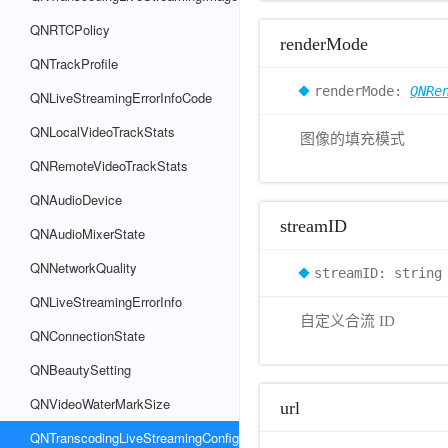
QNRTCPolicy
renderMode
QNTrackProfile
renderMode:
QNRe
QNLiveStreamingErrorInfoCode
QNLocalVideoTrackStats
图像的填充模式
QNRemoteVideoTrackStats
QNAudioDevice
streamID
QNAudioMixerState
QNNetworkQuality
streamID: string
QNLiveStreamingErrorInfo
自定义合流 ID
QNConnectionState
QNBeautySetting
QNVideoWaterMarkSize
url
QNTranscodingLiveStreamingConfig