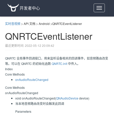
开发者中心
Toggle
navigation
实时音视频
>
API 文档
>
Android
>
QNRTCEventListener
QNRTCEventListener
最近更新时间: 2022-05-12 20:09:42
QNRTC 全局事件回调接口，用来监听设备相关的回调事件，如音频路由改变
等。可以在 QNRTC 的初始化函数
QNRTC.init
中传入。
Index
Core Methods
onAudioRouteChanged
Core Methods
onAudioRouteChanged
void onAudioRouteChanged(
QNAudioDevice
device)
当本地音频路由改变时会触发此回调
Parameters