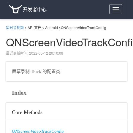
开发者中心
Toggle
navigation
实时音视频
>
API 文档
>
Android
>
QNScreenVideoTrackConfig
QNScreenVideoTrackConf
最近更新时间: 2022-05-12 20:10:08
屏幕录制 Track 的配置类
Index
Core Methods
QNScreenVideoTrackConfig