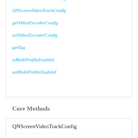
QNScreenVideoTrackConfig
getVideoEncoderConfig
setVideoEncoderConfig
getTag
isMultiProfileEnabled
setMultiProfileEnabled
Core Methods
QNScreenVideoTrackConfig