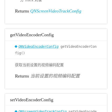
分 Track 对象
Returns
QNScreenVideoTrackConfig
getVideoEncoderConfig
QNVideoEncoderConfig
getVideoEncoderCon
fig()
获取当前设置的视频编码配置
Returns
当前设置的视频编码配置
setVideoEncoderConfig
QNScreenVideoTrackConfig
setVideoEncode