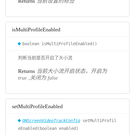
Returns
当前设置的标签
isMultiProfileEnabled
boolean isMultiProfileEnabled()
判断当前是否开启了大小流
Returns
当前大小流开启状态，开启为
true ,关闭为 false
setMultiProfileEnabled
QNScreenVideoTrackConfig
setMultiProfil
eEnabled(boolean enabled)