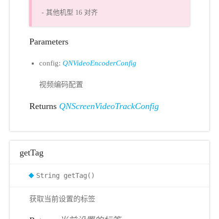
- 其他机型 16 对齐
Parameters
config:
QNVideoEncoderConfig
视频编码配置
Returns
QNScreenVideoTrackConfig
getTag
String getTag()
获取当前设置的标签