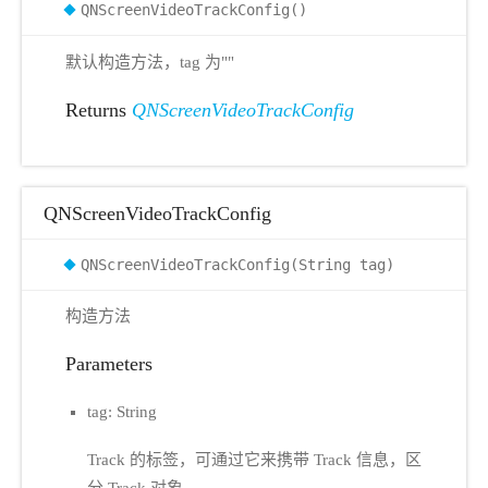
QNScreenVideoTrackConfig()
默认构造方法，tag 为""
Returns
QNScreenVideoTrackConfig
QNScreenVideoTrackConfig
QNScreenVideoTrackConfig(String tag)
构造方法
Parameters
tag: String
Track 的标签，可通过它来携带 Track 信息，区