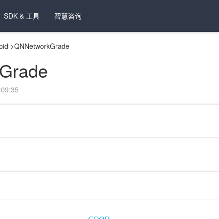
SDK & 工具
智慧咨询
oid
>
QNNetworkGrade
Grade
09:35