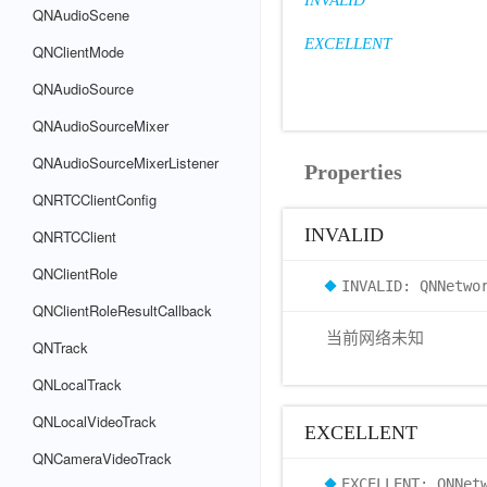
INVALID
QNAudioScene
EXCELLENT
QNClientMode
QNAudioSource
QNAudioSourceMixer
QNAudioSourceMixerListener
Properties
QNRTCClientConfig
INVALID
QNRTCClient
QNClientRole
INVALID: QNNetwo
QNClientRoleResultCallback
当前网络未知
QNTrack
QNLocalTrack
QNLocalVideoTrack
EXCELLENT
QNCameraVideoTrack
EXCELLENT: QNNet