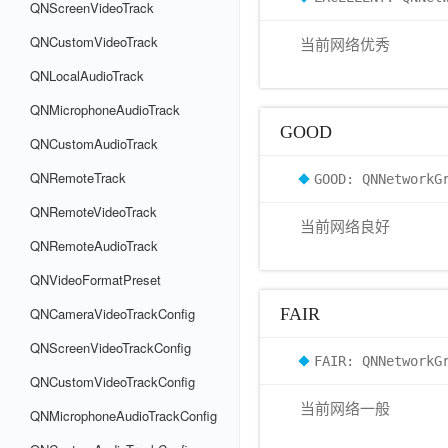
QNScreenVideoTrack
QNCustomVideoTrack
当前网络优秀
QNLocalAudioTrack
QNMicrophoneAudioTrack
GOOD
QNCustomAudioTrack
QNRemoteTrack
GOOD: QNNetworkG
QNRemoteVideoTrack
当前网络良好
QNRemoteAudioTrack
QNVideoFormatPreset
QNCameraVideoTrackConfig
FAIR
QNScreenVideoTrackConfig
FAIR: QNNetworkG
QNCustomVideoTrackConfig
当前网络一般
QNMicrophoneAudioTrackConfig