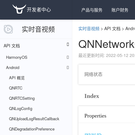
开发者中心
产品与服务
账户财务
实时音视频
实时音视频
>
API 文档
>
Andr
QNNetwork
API 文档
最近更新时间: 2022-05-12 20:
HarmonyOS
Android
网络状态
API 概览
QNRTC
Index
QNRTCSetting
QNLogConfig
Properties
QNUploadLogResultCallback
QNDegradationPreference