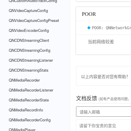
QNCustomAudioTrackConfig
QNVideoCaptureConfig
POOR
QNVideoCaptureConfigPreset
POOR: QNNetworkG
QNVideoEncoderConfig
QNCDNStreamingClient
当前网络较差
QNCDNStreamingConfig
QNCDNStreamingListener
QNCDNStreamingStats
以上内容是否对您有帮助？
QNMediaRecorder
QNMediaRecorderListener
文档反馈
(如有产品使用问题
QNMediaRecorderState
QNMediaRecordInfo
QNMediaRecorderConfig
QNMediaPlayer