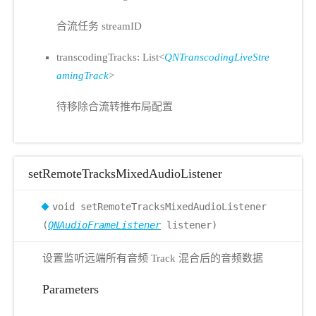
合流任务 streamID
transcodingTracks: List<
QNTranscodingLiveStre
amingTrack
>
待移除合流转推布局配置
setRemoteTracksMixedAudioListener
void setRemoteTracksMixedAudioListener
(
QNAudioFrameListener
listener)
设置监听远端所有音频 Track 混合后的音频数据
Parameters