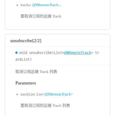
tracks:
QNRemoteTrack
...
要取消订阅的远端 Track
unsubscribe[2/2]
void unsubscribe(List<
QNRemoteTrack
> tr
ackList)
取消订阅远端 Track 列表
Parameters
trackList: List<
QNRemoteTrack
>
要取消订阅的远端 Track 列表