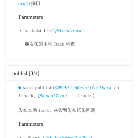
ack>)
接口
Parameters
trackList: List<
QNLocalTrack
>
要发布的本地 Track 列表
publish[3/4]
void publish(
QNPublishResultCallback
ca
llback,
QNLocalTrack
... tracks)
发布本地 Track，并设置发布结果回调
Parameters
callback:
QNPublishResultCallback