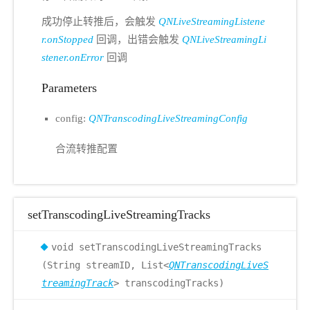
成功停止转推后，会触发
QNLiveStreamingListene
r.onStopped
回调，出错会触发
QNLiveStreamingLi
stener.onError
回调
Parameters
config:
QNTranscodingLiveStreamingConfig
合流转推配置
setTranscodingLiveStreamingTracks
void setTranscodingLiveStreamingTracks
(String streamID, List<
QNTranscodingLiveS
treamingTrack
> transcodingTracks)