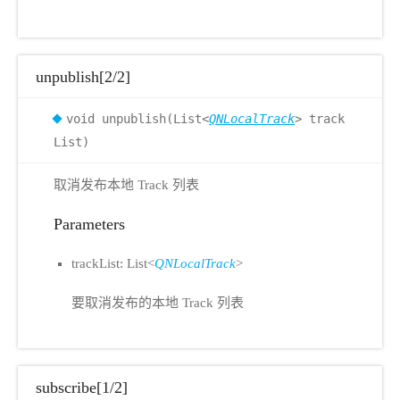
unpublish[2/2]
void unpublish(List<
QNLocalTrack
> track
List)
取消发布本地 Track 列表
Parameters
trackList: List<
QNLocalTrack
>
要取消发布的本地 Track 列表
subscribe[1/2]