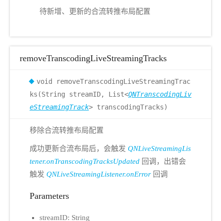
待新增、更新的合流转推布局配置
removeTranscodingLiveStreamingTracks
void removeTranscodingLiveStreamingTrac
ks(String streamID, List<
QNTranscodingLiv
eStreamingTrack
> transcodingTracks)
移除合流转推布局配置
成功更新合流布局后，会触发
QNLiveStreamingLis
tener.onTranscodingTracksUpdated
回调，出错会
触发
QNLiveStreamingListener.onError
回调
Parameters
streamID: String