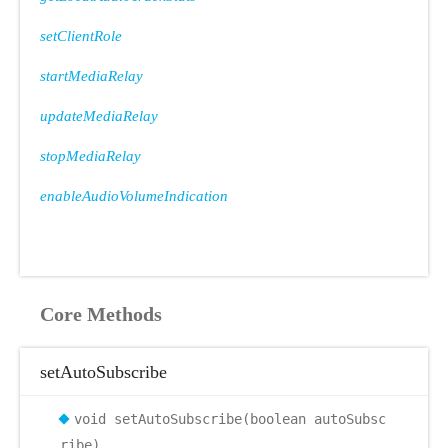
setClientRole
startMediaRelay
updateMediaRelay
stopMediaRelay
enableAudioVolumeIndication
Core Methods
setAutoSubscribe
void setAutoSubscribe(boolean autoSubsc
ribe)