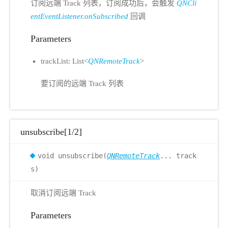
订阅远端 Track 列表，订阅成功后，会触发
QNCli
entEventListener.onSubscribed
回调
Parameters
trackList: List<
QNRemoteTrack
>
要订阅的远端 Track 列表
unsubscribe[1/2]
void unsubscribe(
QNRemoteTrack
... track
s)
取消订阅远端 Track
Parameters