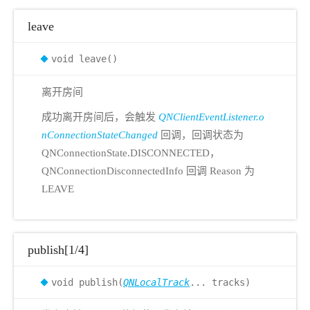
leave
void leave()
离开房间
成功离开房间后，会触发
QNClientEventListener.o
nConnectionStateChanged
回调，回调状态为
QNConnectionState.DISCONNECTED，
QNConnectionDisconnectedInfo 回调 Reason 为
LEAVE
publish[1/4]
void publish(
QNLocalTrack
... tracks)