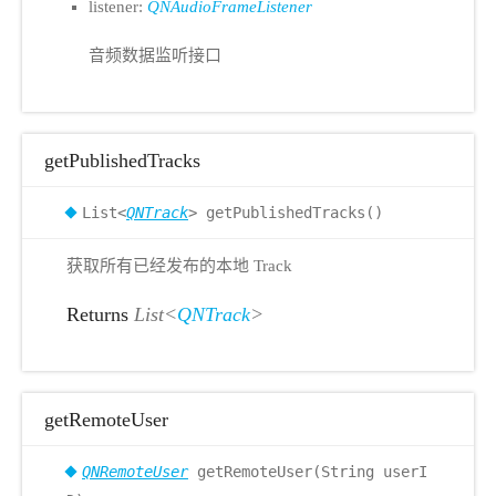
listener:
QNAudioFrameListener
音频数据监听接口
getPublishedTracks
List<
QNTrack
> getPublishedTracks()
获取所有已经发布的本地 Track
Returns
List<
QNTrack
>
getRemoteUser
QNRemoteUser
getRemoteUser(String userI