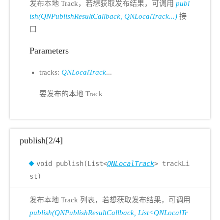
发布本地 Track，若想获取发布结果，可调用
publ
ish(QNPublishResultCallback, QNLocalTrack...)
接
口
Parameters
tracks:
QNLocalTrack
...
要发布的本地 Track
publish[2/4]
void publish(List<
QNLocalTrack
> trackLi
st)
发布本地 Track 列表，若想获取发布结果，可调用
publish(QNPublishResultCallback, List<QNLocalTr