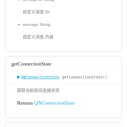
自定义消息 ID
message: String
自定义消息 内容
getConnectionState
QNConnectionState
getConnectionState()
获取当前房间连接状态
Returns
QNConnectionState