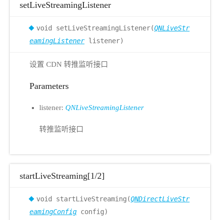
setLiveStreamingListener
void setLiveStreamingListener(
QNLiveStr
eamingListener
listener)
设置 CDN 转推监听接口
Parameters
listener:
QNLiveStreamingListener
转推监听接口
startLiveStreaming[1/2]
void startLiveStreaming(
QNDirectLiveStr
eamingConfig
config)