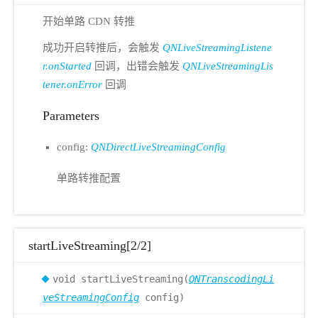
开始单路 CDN 转推
成功开启转推后，会触发
QNLiveStreamingListene
r.onStarted
回调，出错会触发
QNLiveStreamingLis
tener.onError
回调
Parameters
config:
QNDirectLiveStreamingConfig
单路转推配置
startLiveStreaming[2/2]
void startLiveStreaming(
QNTranscodingLi
veStreamingConfig
config)