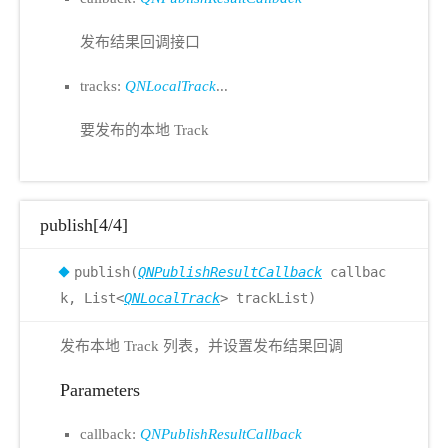
发布结果回调接口
tracks:
QNLocalTrack
...
要发布的本地 Track
publish[4/4]
publish(
QNPublishResultCallback
callbac
k, List<
QNLocalTrack
> trackList)
发布本地 Track 列表，并设置发布结果回调
Parameters
callback:
QNPublishResultCallback