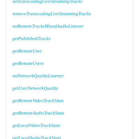
setTranscodingLiveStreamingTracks
removeTranscodingLiveStreamingTracks
setRemoteTracksMixedAudioListener
getPublishedTracks
getRemoteUser
getRemoteUsers
setNetworkQualityListener
getUserNetworkQuality
getRemoteVideoTrackStats
getRemoteAudioTrackStats
getLocalVideoTrackStats
getLocalAudioTrackStats