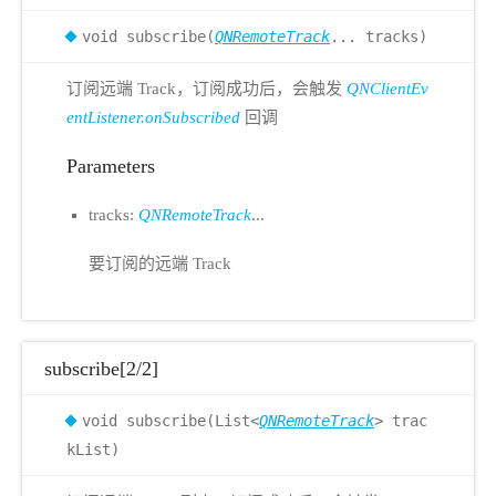
void subscribe(
QNRemoteTrack
... tracks)
订阅远端 Track，订阅成功后，会触发
QNClientEv
entListener.onSubscribed
回调
Parameters
tracks:
QNRemoteTrack
...
要订阅的远端 Track
subscribe[2/2]
void subscribe(List<
QNRemoteTrack
> trac
kList)