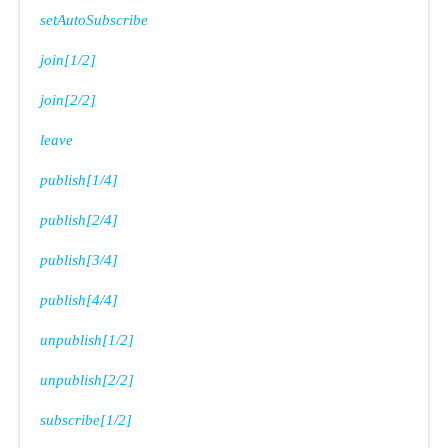
setAutoSubscribe
join[1/2]
join[2/2]
leave
publish[1/4]
publish[2/4]
publish[3/4]
publish[4/4]
unpublish[1/2]
unpublish[2/2]
subscribe[1/2]