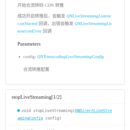
开始合流转码 CDN 转推
成功开启转推后，会触发
QNLiveStreamingListene
r.onStarted
回调，出错会触发
QNLiveStreamingLis
tener.onError
回调
Parameters
config:
QNTranscodingLiveStreamingConfig
合流转推配置
stopLiveStreaming[1/2]
void stopLiveStreaming(
QNDirectLiveStre
amingConfig
config)