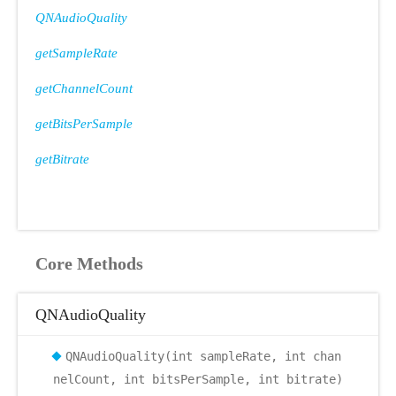
QNAudioQuality
getSampleRate
getChannelCount
getBitsPerSample
getBitrate
Core Methods
QNAudioQuality
QNAudioQuality(int sampleRate, int chan
nelCount, int bitsPerSample, int bitrate)