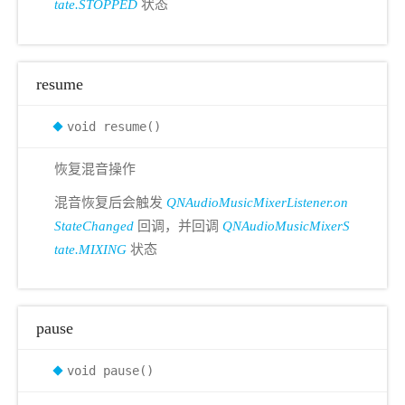
tate.STOPPED
状态
resume
void resume()
恢复混音操作
混音恢复后会触发
QNAudioMusicMixerListener.on
StateChanged
回调，并回调
QNAudioMusicMixerS
tate.MIXING
状态
pause
void pause()