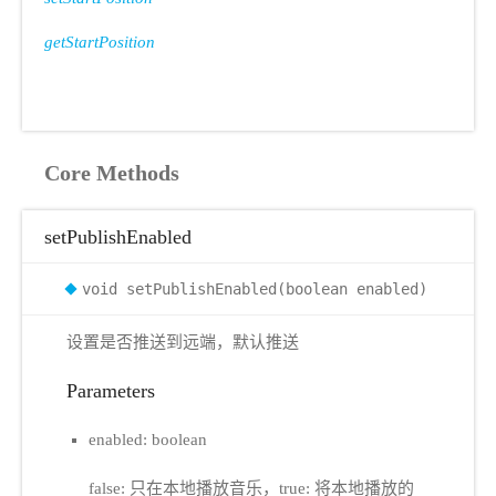
getStartPosition
Core Methods
setPublishEnabled
void setPublishEnabled(boolean enabled)
设置是否推送到远端，默认推送
Parameters
enabled: boolean
false: 只在本地播放音乐，true: 将本地播放的