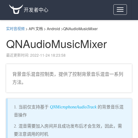
开发者中心
Toggle
navigation
实时音视频
>
API 文档
>
Android
>
QNAudioMusicMixer
QNAudioMusicMixer
最近更新时间: 2022-11-24 18:23:58
背景音乐混音控制类，提供了控制背景音乐混音一系列
方法。
1. 当前仅支持基于
QNMicrophoneAudioTrack
的背景音乐混
音操作
2. 混音需要加入房间并且成功发布后才会生效，因此，需
要注意调用的时机