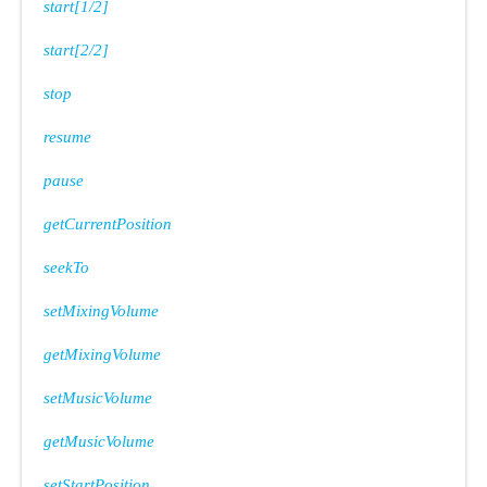
start[1/2]
start[2/2]
stop
resume
pause
getCurrentPosition
seekTo
setMixingVolume
getMixingVolume
setMusicVolume
getMusicVolume
setStartPosition