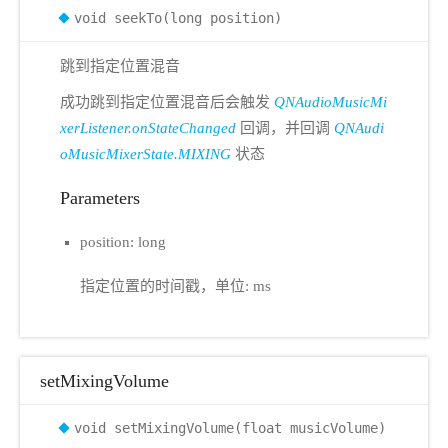
void seekTo(long position)
跳到指定位置混音
成功跳到指定位置混音后会触发
QNAudioMusicMi
xerListener.onStateChanged
回调，并回调
QNAudi
oMusicMixerState.MIXING
状态
Parameters
position: long
指定位置的时间戳，单位: ms
setMixingVolume
void setMixingVolume(float musicVolume)