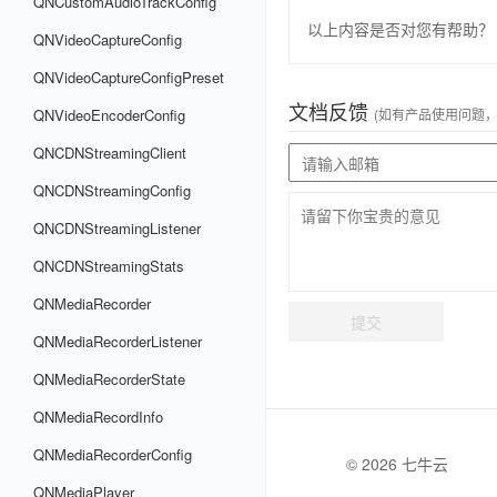
QNCustomAudioTrackConfig
以上内容是否对您有帮助？
QNVideoCaptureConfig
QNVideoCaptureConfigPreset
文档反馈
QNVideoEncoderConfig
(如有产品使用问题
QNCDNStreamingClient
QNCDNStreamingConfig
QNCDNStreamingListener
QNCDNStreamingStats
QNMediaRecorder
提交
QNMediaRecorderListener
QNMediaRecorderState
QNMediaRecordInfo
QNMediaRecorderConfig
© 2026 七牛云
QNMediaPlayer