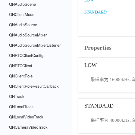
LOW
QNAudioScene
STANDARD
QNClientMode
QNAudioSource
QNAudioSourceMixer
QNAudioSourceMixerListener
Properties
QNRTCClientConfig
LOW
QNRTCClient
QNClientRole
采样率为 16000kHz, 单
QNClientRoleResultCallback
QNTrack
STANDARD
QNLocalTrack
QNLocalVideoTrack
采样率为 48000kHz, 单
QNCameraVideoTrack