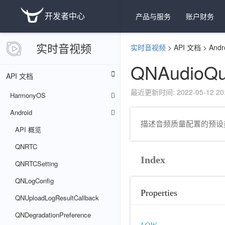
开发者中心
产品与服务
账户财务
实时音视频
实时音视频
>
API 文档
>
Andr
QNAudioQua
API 文档
最近更新时间: 2022-05-12 20:
HarmonyOS
Android
描述音频质量配置的预设
API 概览
QNRTC
Index
QNRTCSetting
QNLogConfig
Properties
QNUploadLogResultCallback
QNDegradationPreference