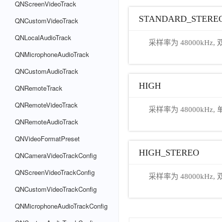
QNScreenVideoTrack
STANDARD_STERE
QNCustomVideoTrack
QNLocalAudioTrack
采样率为 48000kHz, 双
QNMicrophoneAudioTrack
QNCustomAudioTrack
HIGH
QNRemoteTrack
QNRemoteVideoTrack
采样率为 48000kHz, 单
QNRemoteAudioTrack
QNVideoFormatPreset
HIGH_STEREO
QNCameraVideoTrackConfig
QNScreenVideoTrackConfig
采样率为 48000kHz, 双
QNCustomVideoTrackConfig
QNMicrophoneAudioTrackConfig