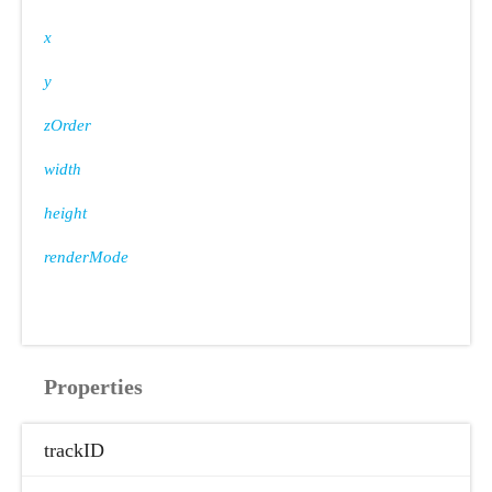
x
y
zOrder
width
height
renderMode
Properties
trackID