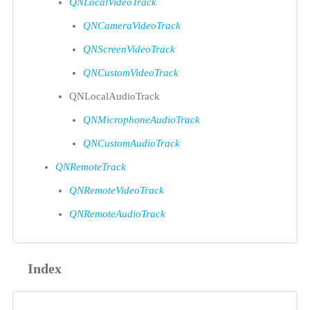
QNLocalVideoTrack
QNCameraVideoTrack
QNScreenVideoTrack
QNCustomVideoTrack
QNLocalAudioTrack
QNMicrophoneAudioTrack
QNCustomAudioTrack
QNRemoteTrack
QNRemoteVideoTrack
QNRemoteAudioTrack
Index