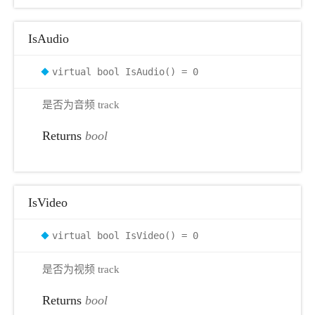
IsAudio
virtual bool IsAudio() = 0
是否为音频 track
Returns
bool
IsVideo
virtual bool IsVideo() = 0
是否为视频 track
Returns
bool