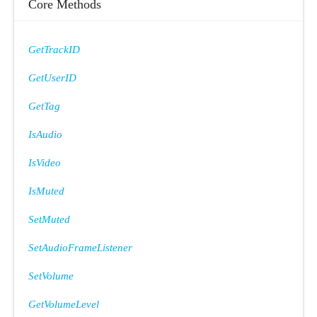
Core Methods
GetTrackID
GetUserID
GetTag
IsAudio
IsVideo
IsMuted
SetMuted
SetAudioFrameListener
SetVolume
GetVolumeLevel