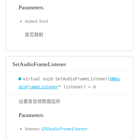
Parameters
muted: bool
是否静默
SetAudioFrameListener
virtual void SetAudioFrameListener(
QNAu
dioFrameListener
* listener) = 0
设置是音频数据监听
Parameters
listener:
QNAudioFrameListener