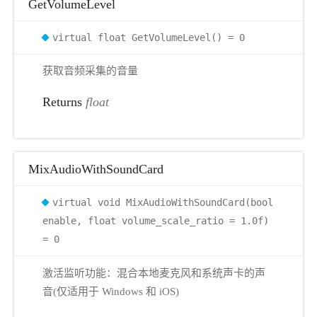
GetVolumeLevel
virtual float GetVolumeLevel() = 0
获取音频采集的音量
Returns
float
MixAudioWithSoundCard
virtual void MixAudioWithSoundCard(bool
enable, float volume_scale_ratio = 1.0f)
= 0
激活监听功能：混合本地麦克风和系统声卡的声
音(仅适用于 Windows 和 iOS)