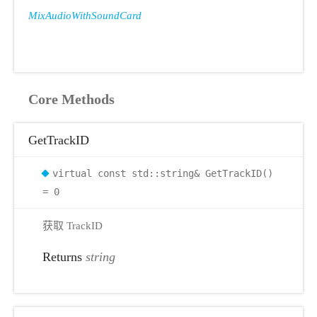
MixAudioWithSoundCard
Core Methods
GetTrackID
virtual const std::string& GetTrackID()
= 0
获取 TrackID
Returns
string
r