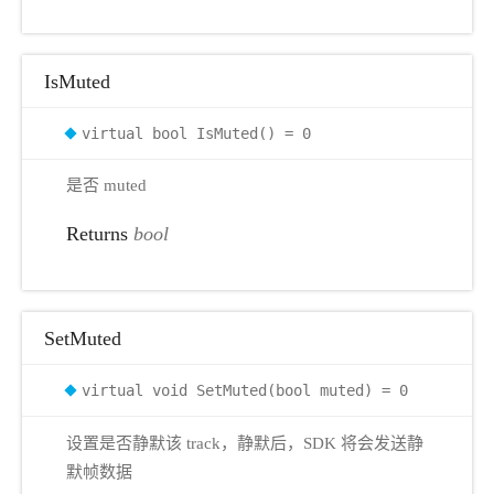
IsMuted
virtual bool IsMuted() = 0
是否 muted
Returns
bool
SetMuted
virtual void SetMuted(bool muted) = 0
设置是否静默该 track，静默后，SDK 将会发送静
默帧数据