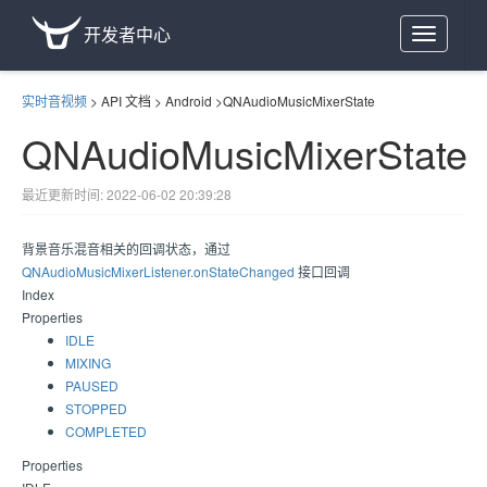
开发者中心
Toggle
navigation
实时音视频
>
API 文档
>
Android
>
QNAudioMusicMixerState
QNAudioMusicMixerState
最近更新时间: 2022-06-02 20:39:28
背景音乐混音相关的回调状态，通过
QNAudioMusicMixerListener.onStateChanged
接口回调
Index
Properties
IDLE
MIXING
PAUSED
STOPPED
COMPLETED
Properties