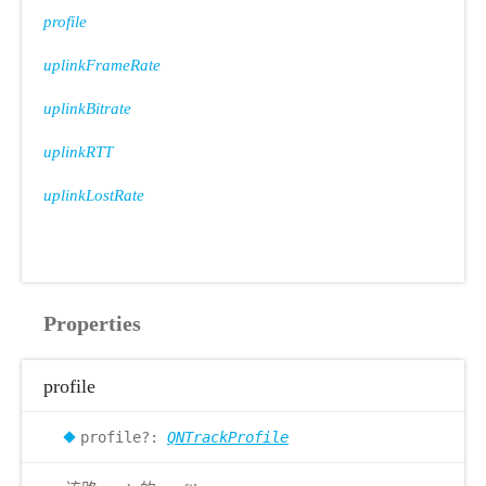
profile
uplinkFrameRate
uplinkBitrate
uplinkRTT
uplinkLostRate
Properties
profile
profile?:
QNTrackProfile