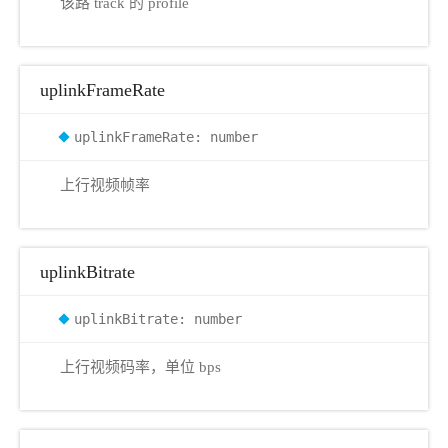
该路 track 的 profile
uplinkFrameRate
uplinkFrameRate: number
上行视频帧率
uplinkBitrate
uplinkBitrate: number
上行视频码率，单位 bps