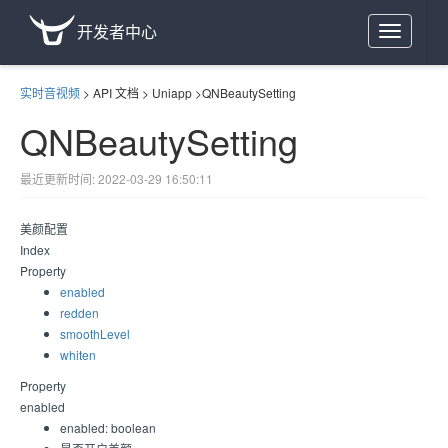
开发者中心
Toggle
navigation
实时音视频
>
API 文档
>
Uniapp
>
QNBeautySetting
QNBeautySetting
最近更新时间: 2022-03-29 16:50:11
美颜配置
Index
Property
enabled
redden
smoothLevel
whiten
Property
enabled
enabled: boolean